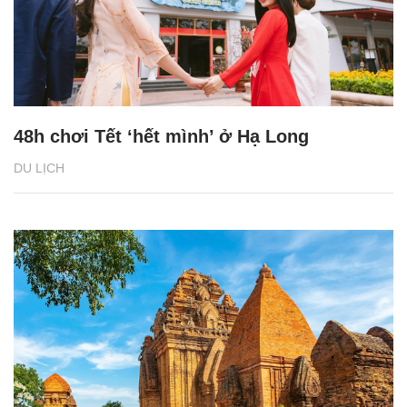
48h chơi Tết ‘hết mình’ ở Hạ Long
DU LỊCH