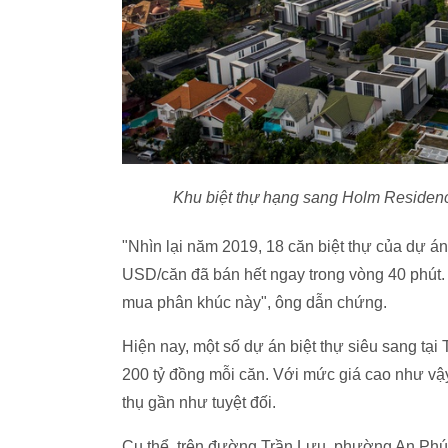
Khu biệt thự hạng sang Holm Residen
"Nhìn lại năm 2019, 18 căn biệt thự của dự
USD
/căn đã bán hết ngay trong vòng 40 phút
mua phân khúc này", ông dẫn chứng.
Hiện nay, một số dự án biệt thự siêu sang tạ
200 tỷ đồng
mỗi căn. Với mức giá cao như vậ
thụ gần như tuyệt đối.
Cụ thể, trên đường Trần Lựu, phường An Phú