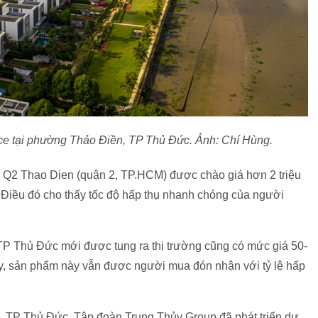
ce tại phường Thảo Điền, TP Thủ Đức. Ảnh: Chí Hùng.
 án Q2 Thao Dien (quận 2, TP.HCM) được chào giá hơn
2 triệu
. Điều đó cho thấy tốc độ hấp thụ nhanh chóng của người
i TP Thủ Đức mới được tung ra thị trường cũng có mức giá 50-
y, sản phẩm này vẫn được người mua đón nhận với tỷ lệ hấp
, TP Thủ Đức, Tập đoàn Trung Thủy Group đã phát triển dự