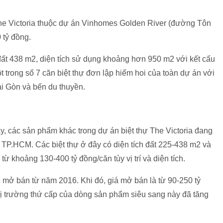
 The Victoria thuộc dự án Vinhomes Golden River (đường Tôn
 tỷ đồng
.
h đất 438 m2, diện tích sử dụng khoảng hơn 950 m2 với kết cấu
một trong số 7 căn biệt thự đơn lập hiếm hoi của toàn dự án với
Sài Gòn và bến du thuyền.
, các sản phẩm khác trong dự án biệt thự The Victoria đang
c TP.HCM. Các biệt thự ở đây có diện tích đất 225-438 m2 và
á từ khoảng 130-
400 tỷ đồng
/căn tùy vị trí và diện tích.
c mở bán từ năm 2016. Khi đó, giá mở bán là từ 90-
250 tỷ
thị trường thứ cấp của dòng sản phẩm siêu sang này đã tăng