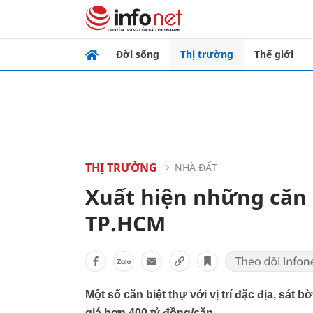
Đời sống
Thị trường
Thế giới
THỊ TRƯỜNG
NHÀ ĐẤT
Xuất hiện những căn 
TP.HCM
Một số căn biệt thự với vị trí đặc địa, sá
giá hơn 400 tỷ đồng/căn.