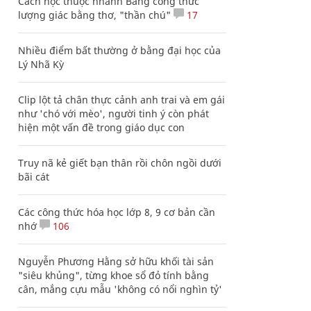
Cách học thuộc nhanh Bảng công thức
lượng giác bằng thơ, "thần chú"
17
Nhiều điểm bất thường ở bằng đại học của
Lý Nhã Kỳ
Clip lột tả chân thực cảnh anh trai và em gái
như 'chó với mèo', người tinh ý còn phát
hiện một vấn đề trong giáo dục con
Truy nã kẻ giết bạn thân rồi chôn ngồi dưới
bãi cát
Các công thức hóa học lớp 8, 9 cơ bản cần
nhớ
106
Nguyễn Phương Hằng sở hữu khối tài sản
"siêu khủng", từng khoe sổ đỏ tính bằng
cân, mắng cựu mẫu 'không có nổi nghìn tỷ'