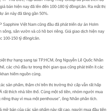
 giá bán hiện nay đã lên đến 100-
180 tỷ đồng
/căn. Ra mắt thị
 dự án này đã tăng gần 50%.
P Sapphire Việt Nam cũng đầu đã phát triển dự án Holm
n sông, sân vườn và có hồ bơi riêng. Giá giao dịch hiện nay
ức 100-
150 tỷ đồng
/căn.
c biệt thự hạng sang tại TP.HCM, ông Nguyễn Lê Quốc Nhân
ế, các chủ đầu tư trong thời gian qua cũng phát triển ít các
ất khan hiếm nguồn cùng.
ác sản phẩm, thậm chí trên thị trường thứ cấp vẫn rất hấp
 rất thích nhà liền thổ. Cùng một số tiền, nhóm người mua
g riêng thay vì mua một penthouse", ông Nhân phân tích.
á mở bán của các sản phẩm này rất cao, người mua đầu tiên