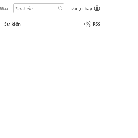
18822
Đăng nhập
Sự kiện
RSS