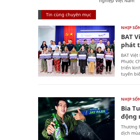
nghiệp Việt Nam
Tin cùng chuyên mục
NHỊP SỐ
BAT V
phát t
BAT Việt
Phước Ch
triển ki
tuyến bi
NHỊP SỐ
Bia T
động 
Thương h
dịch mùa