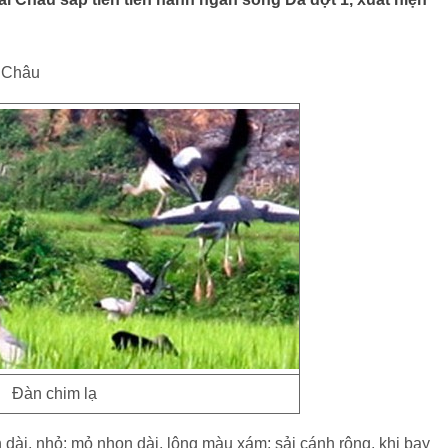
i Châu
Đàn chim lạ
dài, nhỏ; mỏ nhọn dài, lông màu xám; sải cánh rộng, khi bay