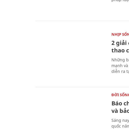
NHỊP SỐ
2 giải
thao c
Những bà
mạnh và 
diễn ra 
ĐỜI SỐN
Báo c
và bả
Sáng nay
quốc năm