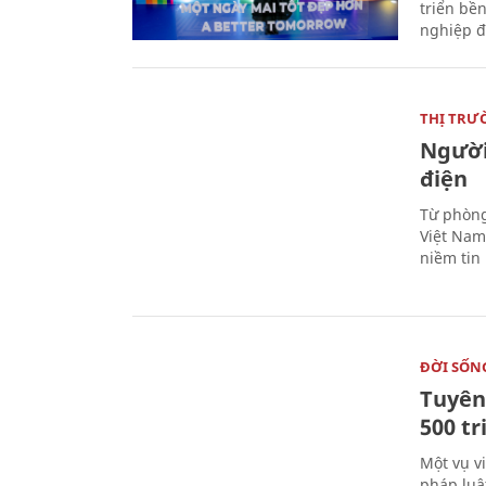
triển bề
nghiệp đ
THỊ TRƯ
Người
điện
Từ phòng
Việt Nam 
niềm tin
ĐỜI SỐN
Tuyên 
500 t
Một vụ v
pháp luậ