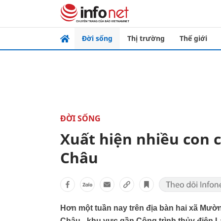
Đời sống
Thị trường
Thế giới
ĐỜI SỐNG
Xuất hiện nhiều con c
Châu
Hơn một tuần nay trên địa bàn hai xã Mườ
Châu - khu vực gần Công trình thủy điện L