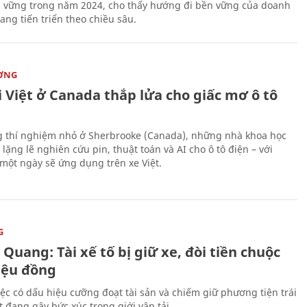
n vững trong năm 2024, cho thấy hướng đi bền vững của doanh
ang tiến triển theo chiều sâu.
ỜNG
 Việt ở Canada thắp lửa cho giấc mơ ô tô
 thí nghiệm nhỏ ở Sherbrooke (Canada), những nhà khoa học
lặng lẽ nghiên cứu pin, thuật toán và AI cho ô tô điện – với
 một ngày sẽ ứng dụng trên xe Việt.
G
Quang: Tài xế tố bị giữ xe, đòi tiền chuộc
riệu đồng
iệc có dấu hiệu cưỡng đoạt tài sản và chiếm giữ phương tiện trái
t đang gây bức xúc trong giới vận tải.