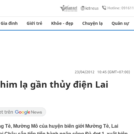
Hotline: 09161
Gia đình
Giới trẻ
Khỏe - đẹp
Chuyện lạ
Quân sự
23/04/2012 10:45 (GMT+07:00)
him lạ gần thủy điện Lai
ng Tè, Mường Mô của huyện biên giới Mường Tè, Lai
ai Châu sắp tiến tiến hành ngăn sông Đà đợt 1, xuất hiện