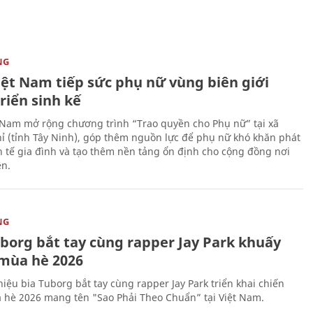
NG
iệt Nam tiếp sức phụ nữ vùng biên giới
riển sinh kế
 Nam mở rộng chương trình “Trao quyền cho Phụ nữ” tại xã
ỉ (tỉnh Tây Ninh), góp thêm nguồn lực để phụ nữ khó khăn phát
nh tế gia đình và tạo thêm nền tảng ổn định cho cộng đồng nơi
ên.
NG
uborg bắt tay cùng rapper Jay Park khuấy
mùa hè 2026
iệu bia Tuborg bắt tay cùng rapper Jay Park triển khai chiến
 hè 2026 mang tên "Sao Phải Theo Chuẩn” tại Việt Nam.