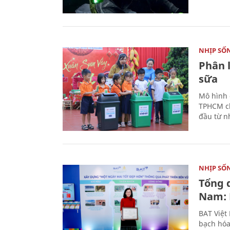
NHỊP SỐ
Phân 
sữa
Mô hình 
TPHCM ch
đầu từ n
NHỊP SỐ
Tổng 
Nam: 
BAT Việt
bạch hóa