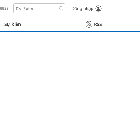
18822
Đăng nhập
Sự kiện
RSS