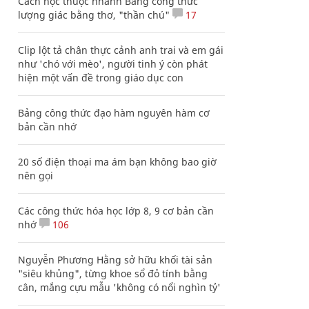
Cách học thuộc nhanh Bảng công thức
lượng giác bằng thơ, "thần chú"
17
Clip lột tả chân thực cảnh anh trai và em gái
như 'chó với mèo', người tinh ý còn phát
hiện một vấn đề trong giáo dục con
Bảng công thức đạo hàm nguyên hàm cơ
bản cần nhớ
20 số điện thoại ma ám bạn không bao giờ
nên gọi
Các công thức hóa học lớp 8, 9 cơ bản cần
nhớ
106
Nguyễn Phương Hằng sở hữu khối tài sản
"siêu khủng", từng khoe sổ đỏ tính bằng
cân, mắng cựu mẫu 'không có nổi nghìn tỷ'