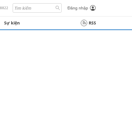
18822
Đăng nhập
Sự kiện
RSS