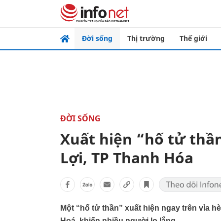
Đời sống
Thị trường
Thế giới
ĐỜI SỐNG
Xuất hiện “hố tử thần
Lợi, TP Thanh Hóa
Một “hố tử thần” xuất hiện ngay trên vỉa 
Hoá, khiến nhiều người lo lắng.