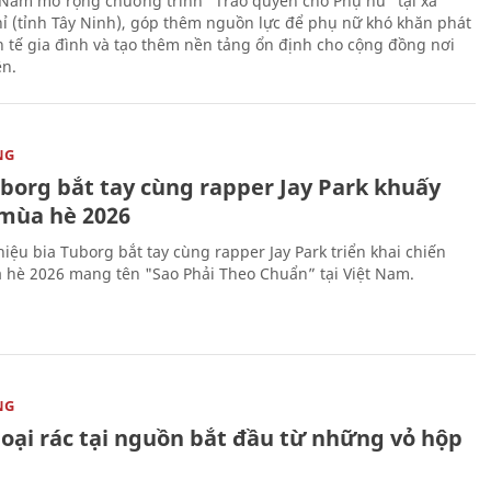
 Nam mở rộng chương trình “Trao quyền cho Phụ nữ” tại xã
ỉ (tỉnh Tây Ninh), góp thêm nguồn lực để phụ nữ khó khăn phát
nh tế gia đình và tạo thêm nền tảng ổn định cho cộng đồng nơi
ên.
NG
uborg bắt tay cùng rapper Jay Park khuấy
mùa hè 2026
iệu bia Tuborg bắt tay cùng rapper Jay Park triển khai chiến
 hè 2026 mang tên "Sao Phải Theo Chuẩn” tại Việt Nam.
NG
loại rác tại nguồn bắt đầu từ những vỏ hộp