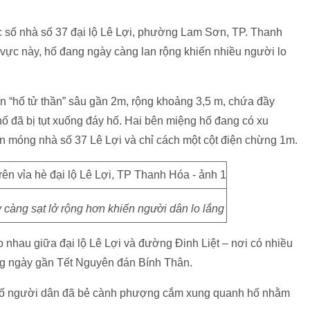
ớc số nhà số 37 đại lộ Lê Lợi, phường Lam Sơn, TP. Thanh
vực này, hố đang ngày càng lan rộng khiến nhiều người lo
hận “hố tử thần” sâu gần 2m, rộng khoảng 3,5 m, chứa đầy
hố đã bị tụt xuống đáy hố. Hai bên miệng hố đang có xu
gần móng nhà số 37 Lê Lợi và chỉ cách một cột điện chừng 1m.
 càng sạt lở rộng hơn khiến người dân lo lắng
ao nhau giữa đại lộ Lê Lợi và đường Đinh Liệt – nơi có nhiều
ững ngày gần Tết Nguyên đán Bính Thân.
số người dân đã bẻ cành phượng cắm xung quanh hố nhằm