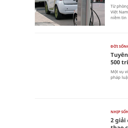
Từ phòng
Việt Nam 
niềm tin
ĐỜI SỐN
Tuyên 
500 t
Một vụ v
pháp luậ
NHỊP SỐ
2 giải
thao c