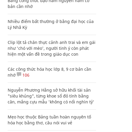
Bảng công thức đạo hàm nguyên hàm cơ
bản cần nhớ
Nhiều điểm bất thường ở bằng đại học của
Lý Nhã Kỳ
Clip lột tả chân thực cảnh anh trai và em gái
như 'chó với mèo', người tinh ý còn phát
hiện một vấn đề trong giáo dục con
Các công thức hóa học lớp 8, 9 cơ bản cần
nhớ
106
Nguyễn Phương Hằng sở hữu khối tài sản
"siêu khủng", từng khoe sổ đỏ tính bằng
cân, mắng cựu mẫu 'không có nổi nghìn tỷ'
Mẹo học thuộc Bảng tuần hoàn nguyên tố
hóa học bằng thơ, câu nói vui vẻ