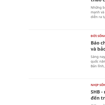
Những bà
mạnh và 
diễn ra 
ĐỜI SỐN
Báo c
và bả
Sáng nay
quốc năm
Bản lĩnh
NHỊP SỐ
SHB - 
đến tr