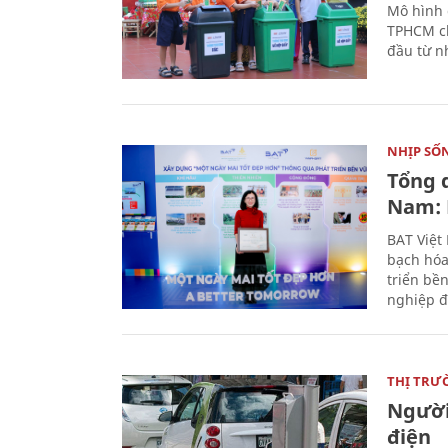
Mô hình 
TPHCM ch
đầu từ n
NHỊP SỐ
Tổng 
Nam: 
BAT Việt
bạch hóa
triển bề
nghiệp đ
THỊ TRƯ
Người
điện