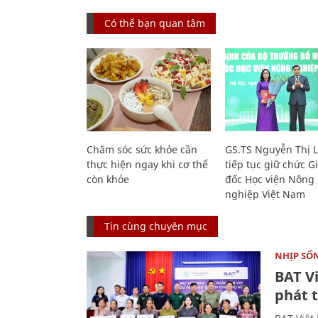
Có thể bạn quan tâm
Chăm sóc sức khỏe cần
GS.TS Nguyễn Thị 
thực hiện ngay khi cơ thể
tiếp tục giữ chức 
còn khỏe
đốc Học viện Nông
nghiệp Việt Nam
Tin cùng chuyên mục
NHỊP SỐ
BAT V
phát t