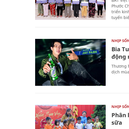
BAT Việt
Phước Ch
triển ki
tuyến bi
NHỊP SỐ
Bia T
động 
Thương h
dịch mùa
NHỊP SỐ
Phân 
sữa