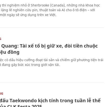
 thí nghiệm nhỏ ở Sherbrooke (Canada), những nhà khoa học
lặng lẽ nghiên cứu pin, thuật toán và AI cho ô tô điện – với
 một ngày sẽ ứng dụng trên xe Việt.
G
Quang: Tài xế tố bị giữ xe, đòi tiền chuộc
riệu đồng
iệc có dấu hiệu cưỡng đoạt tài sản và chiếm giữ phương tiện trái
t đang gây bức xúc trong giới vận tải.
NG
 đấu Taekwondo kịch tính trong tuần lễ thể
ủa CJ K Festa 2025