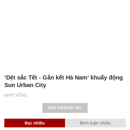
‘Dệt sắc Tết - Gắn kết Hà Nam’ khuấy động
Sun Urban City
NHỊP SỐNG
XEM THÊM BÀI VIẾT
Đọc nhiều
Bình luận nhiều