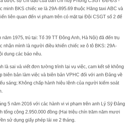
 và được sự chỉ đạo của ban chỉ huy Phòng CSGT ĐB-ĐS -
c minh BKS chiếc xe là 29A-895.69 thuộc Hãng taxi ABC và
hiển liên quan đến vi phạm trên có mặt tại Đội CSGT số 2 để
 năm 1975, trú tại: Tổ 39 TT Đông Anh, Hà Nội) đã đến trụ
c nhận mình là người điều khiển chiếc xe ô tô BKS: 29A-
ội dung các báo nêu.
à sai và viết đơn tường trình lại vụ việc, cam kết sẽ không
ập biên bản làm việc và biên bản VPHC đối với anh Đảng về
iếu sáng; Không chấp hành hiệu lệnh của người kiểm soát
h.
ng 5 năm 2016 với các hành vi vi phạm trên anh Lý Sỹ Đảng
ính tổng cộng 2.950.000 đồng (Hai triệu chín trăm năm mươi
ền sử dụng giấy phép lái xe 2 tháng.