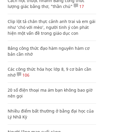
Cách học thuộc nhanh Bảng công thức
lượng giác bằng thơ, "thần chú"
17
Clip lột tả chân thực cảnh anh trai và em gái
như 'chó với mèo', người tinh ý còn phát
hiện một vấn đề trong giáo dục con
Bảng công thức đạo hàm nguyên hàm cơ
bản cần nhớ
Các công thức hóa học lớp 8, 9 cơ bản cần
nhớ
106
20 số điện thoại ma ám bạn không bao giờ
nên gọi
Nhiều điểm bất thường ở bằng đại học của
Lý Nhã Kỳ
Người lãng mạn cuối cùng