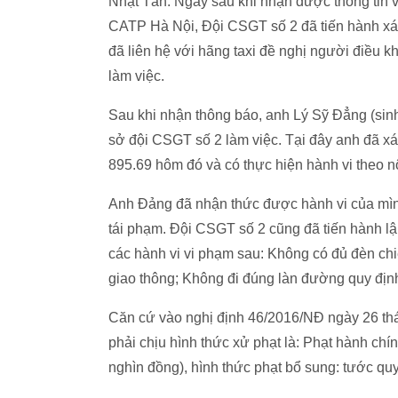
Nhật Tân. Ngay sau khi nhận được thông tin
CATP Hà Nội, Đội CSGT số 2 đã tiến hành xá
đã liên hệ với hãng taxi đề nghị người điều k
làm việc.
Sau khi nhận thông báo, anh Lý Sỹ Đẳng (sinh
sở đội CSGT số 2 làm việc. Tại đây anh đã xá
895.69 hôm đó và có thực hiện hành vi theo n
Anh Đảng đã nhận thức được hành vi của mình l
tái phạm. Đội CSGT số 2 cũng đã tiến hành l
các hành vi vi phạm sau: Không có đủ đèn ch
giao thông; Không đi đúng làn đường quy địn
Căn cứ vào nghị định 46/2016/NĐ ngày 26 thá
phải chịu hình thức xử phạt là: Phạt hành ch
nghìn đồng), hình thức phạt bổ sung: tước quy