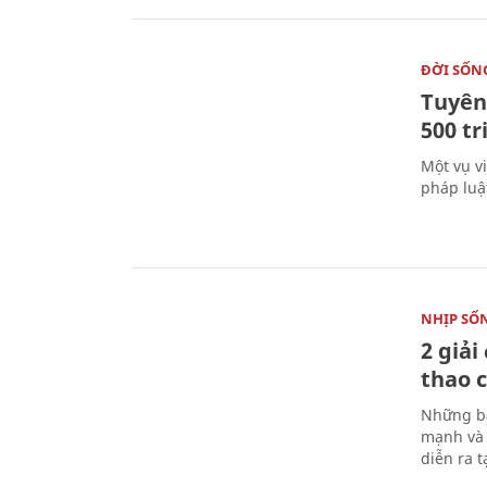
ĐỜI SỐN
Tuyên 
500 t
Một vụ v
pháp luậ
NHỊP SỐ
2 giải
thao c
Những bà
mạnh và 
diễn ra 