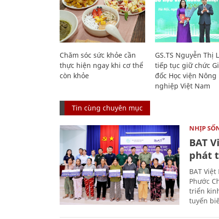
Chăm sóc sức khỏe cần
GS.TS Nguyễn Thị 
thực hiện ngay khi cơ thể
tiếp tục giữ chức 
còn khỏe
đốc Học viện Nông
nghiệp Việt Nam
Tin cùng chuyên mục
NHỊP SỐ
BAT V
phát t
BAT Việt
Phước Ch
triển ki
tuyến bi