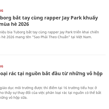
NG
uborg bắt tay cùng rapper Jay Park khuấy
mùa hè 2026
iệu bia Tuborg bắt tay cùng rapper Jay Park triển khai chiến
 hè 2026 mang tên "Sao Phải Theo Chuẩn” tại Việt Nam.
NG
loại rác tại nguồn bắt đầu từ những vỏ hộp
giáo dục môi trường được thí điểm tại 16 trường tiểu học ở
o thấy sự thay đổi của việc phân loại rác tại nguồn có thể bắt
hững vỏ hộp sữa.