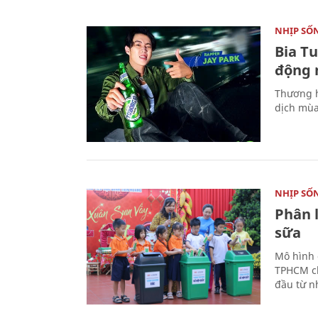
NHỊP SỐ
Bia T
động 
Thương h
dịch mùa
NHỊP SỐ
Phân 
sữa
Mô hình 
TPHCM ch
đầu từ n