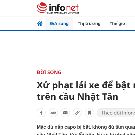
Đời sống
Thị trường
Thế giới
ĐỜI SỐNG
Xử phạt lái xe để bậ
trên cầu Nhật Tân
Mặc dù nắp capo bị bật, không đủ tầm quan
cầu Nhật Tân. Với lỗi trên, lái xe bị phạt g