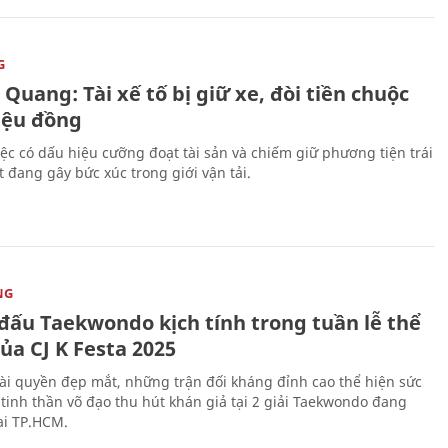
G
Quang: Tài xế tố bị giữ xe, đòi tiền chuộc
riệu đồng
iệc có dấu hiệu cưỡng đoạt tài sản và chiếm giữ phương tiện trái
t đang gây bức xúc trong giới vận tải.
NG
 đấu Taekwondo kịch tính trong tuần lễ thể
ủa CJ K Festa 2025
i quyền đẹp mắt, những trận đối kháng đỉnh cao thể hiện sức
tinh thần võ đạo thu hút khán giả tại 2 giải Taekwondo đang
tại TP.HCM.