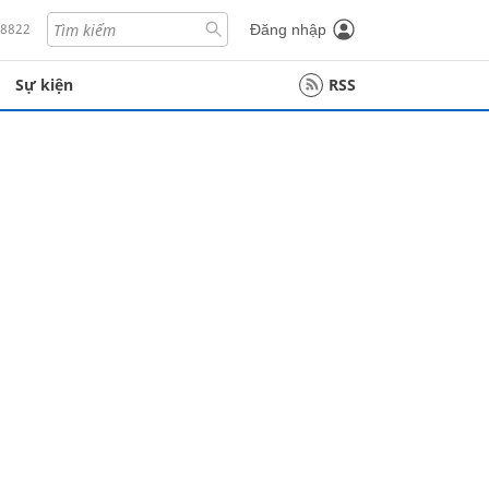
18822
Đăng nhập
Sự kiện
RSS