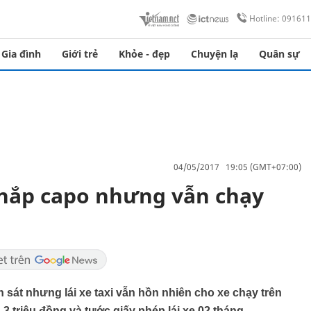
Hotline: 09161
Gia đình
Giới trẻ
Khỏe - đẹp
Chuyện lạ
Quân sự
04/05/2017 19:05 (GMT+07:00)
t nắp capo nhưng vẫn chạy
 sát nhưng lái xe taxi vẫn hồn nhiên cho xe chạy trên
ần 3 triệu đồng và tước giấy phép lái xe 02 tháng.