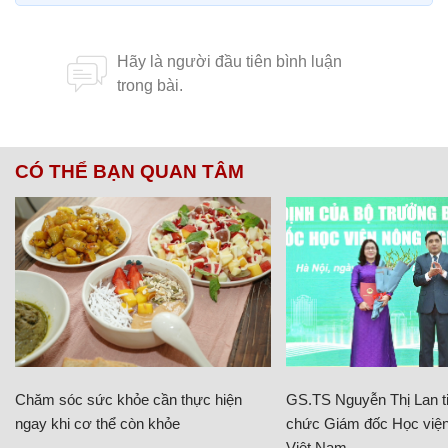
CÓ THỂ BẠN QUAN TÂM
Chăm sóc sức khỏe cần thực hiện
GS.TS Nguyễn Thị Lan ti
ngay khi cơ thể còn khỏe
chức Giám đốc Học viện
Việt Nam