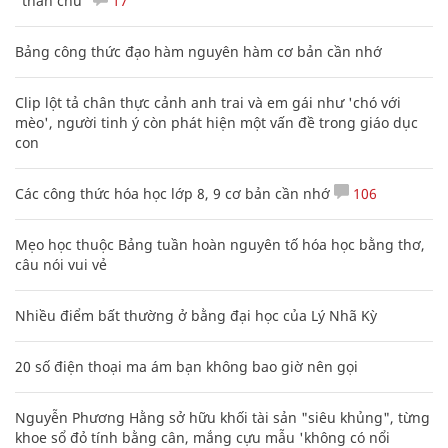
"thần chú"
17
Bảng công thức đạo hàm nguyên hàm cơ bản cần nhớ
Clip lột tả chân thực cảnh anh trai và em gái như 'chó với
mèo', người tinh ý còn phát hiện một vấn đề trong giáo dục
con
Các công thức hóa học lớp 8, 9 cơ bản cần nhớ
106
Mẹo học thuộc Bảng tuần hoàn nguyên tố hóa học bằng thơ,
câu nói vui vẻ
Nhiều điểm bất thường ở bằng đại học của Lý Nhã Kỳ
20 số điện thoại ma ám bạn không bao giờ nên gọi
Nguyễn Phương Hằng sở hữu khối tài sản "siêu khủng", từng
khoe sổ đỏ tính bằng cân, mắng cựu mẫu 'không có nổi