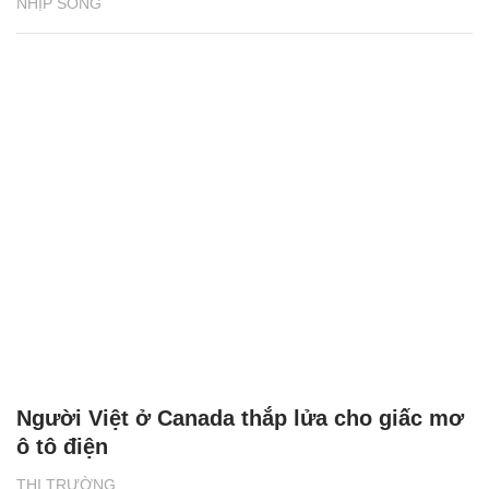
NHỊP SỐNG
Người Việt ở Canada thắp lửa cho giấc mơ
ô tô điện
THỊ TRƯỜNG