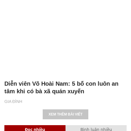
Diễn viên Võ Hoài Nam: 5 bố con luôn an
tâm khi có bà xã quán xuyến
GIA ĐÌNH
XEM THÊM BÀI VIẾT
Đọc nhiều
Bình luận nhiều