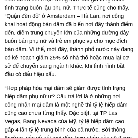
tình trạng buôn lậu phụ nữ. Thực tế cũng cho thấy,
“Quận đèn đỏ” ở Amsterdam – Hà Lan, nơi công
khai hoạt động bán dâm đã biến nơi đây thành điểm
đến, điểm trung chuyển lớn của những đường dây
buôn bán phụ nữ và trẻ em phục vụ cho mục đích
bán dâm. Vì thế, mới đây, thành phố nước này đang
có kế hoạch giảm 25% số nhà thổ hoặc mua lại cơ
sở để chuyển sang ngành khác, khi tình hình bắt
đầu có dấu hiệu xấu.
“Hợp pháp hóa mại dâm sẽ giảm được tình trạng
hiếp dâm phụ nữ ư? Câu trả lời là ở những nơi
công nhận mại dâm là một nghề thì tỷ lệ hiếp dâm
cũng cao chưa từng thấy. Đặc biệt, tại TP Las
Vegas, Bang Nevada của Mỹ, tỷ lệ hiếp dâm cao
gấp 4 lần tỷ lệ trung bình của cả nước. Bởi thông
thường, các cô gái mại dâm hợp pháp này sẽ được