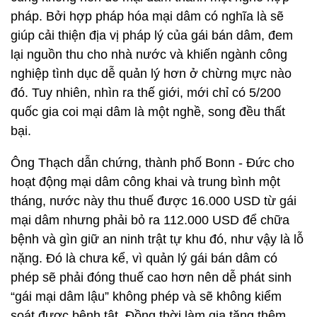
pháp. Bởi hợp pháp hóa mại dâm có nghĩa là sẽ
giúp cải thiện địa vị pháp lý của gái bán dâm, đem
lại nguồn thu cho nhà nước và khiến ngành công
nghiệp tình dục dễ quản lý hơn ở chừng mực nào
đó. Tuy nhiên, nhìn ra thế giới, mới chỉ có 5/200
quốc gia coi mại dâm là một nghề, song đều thất
bại.
Ông Thạch dẫn chứng, thành phố Bonn - Đức cho
hoạt động mại dâm công khai và trung bình một
tháng, nước này thu thuế được 16.000 USD từ gái
mại dâm nhưng phải bỏ ra 112.000 USD để chữa
bệnh và gìn giữ an ninh trật tự khu đó, như vậy là lỗ
nặng. Đó là chưa kể, vì quản lý gái bán dâm có
phép sẽ phải đóng thuế cao hơn nên dễ phát sinh
“gái mại dâm lậu” không phép và sẽ không kiểm
soát được bệnh tật. Đồng thời làm gia tăng thêm