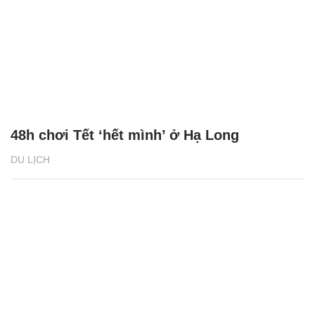
48h chơi Tết ‘hết mình’ ở Hạ Long
DU LỊCH