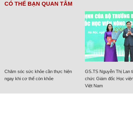
CÓ THỂ BẠN QUAN TÂM
Chăm sóc sức khỏe cần thực hiện
GS.TS Nguyễn Thị Lan ti
ngay khi cơ thể còn khỏe
chức Giám đốc Học viện
Việt Nam