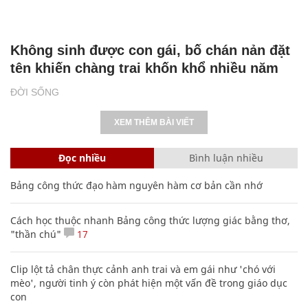
Không sinh được con gái, bố chán nản đặt
tên khiến chàng trai khốn khổ nhiều năm
ĐỜI SỐNG
XEM THÊM BÀI VIẾT
Đọc nhiều
Bình luận nhiều
Bảng công thức đạo hàm nguyên hàm cơ bản cần nhớ
Cách học thuộc nhanh Bảng công thức lượng giác bằng thơ,
"thần chú"
17
Clip lột tả chân thực cảnh anh trai và em gái như 'chó với
mèo', người tinh ý còn phát hiện một vấn đề trong giáo dục
con