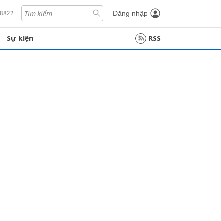
18822
Đăng nhập
Sự kiện
RSS