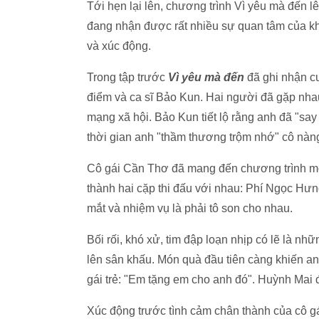
Tới hẹn lại lên, chương trình Vì yêu mà đến 
đang nhận được rất nhiều sự quan tâm của kh
và xúc động.
Trong tập trước
Vì yêu mà đến
đã ghi nhận cu
điểm và ca sĩ Bảo Kun. Hai người đã gặp nhau
mạng xã hội. Bảo Kun tiết lộ rằng anh đã "say
thời gian anh "thầm thương trộm nhớ" cô nàn
Cô gái Cần Thơ đã mang đến chương trình một 
thành hai cặp thi đấu với nhau: Phí Ngọc Hưn
mắt và nhiệm vụ là phải tô son cho nhau.
Bối rối, khó xử, tim đập loạn nhịp có lẽ là 
lên sân khấu. Món quà đầu tiên càng khiến an
gái trẻ: "Em tặng em cho anh đó". Huỳnh Mai 
Xúc động trước tình cảm chân thành của cô gá