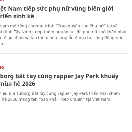
iệt Nam tiếp sức phụ nữ vùng biên giới
riển sinh kế
 Nam mở rộng chương trình “Trao quyền cho Phụ nữ” tại xã
ỉ (tỉnh Tây Ninh), góp thêm nguồn lực để phụ nữ khó khăn phát
nh tế gia đình và tạo thêm nền tảng ổn định cho cộng đồng nơi
ên.
NG
uborg bắt tay cùng rapper Jay Park khuấy
mùa hè 2026
iệu bia Tuborg bắt tay cùng rapper Jay Park triển khai chiến
 hè 2026 mang tên "Sao Phải Theo Chuẩn” tại Việt Nam.