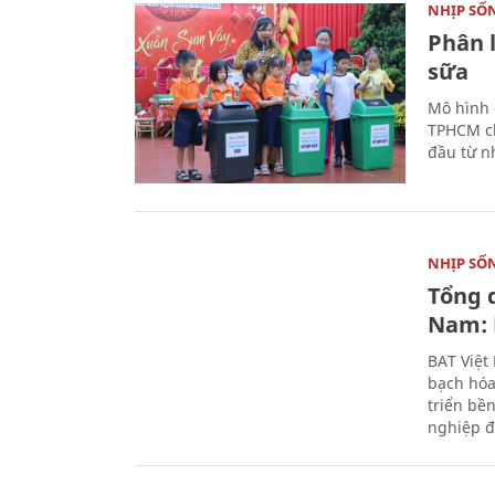
NHỊP SỐ
Phân 
sữa
Mô hình 
TPHCM ch
đầu từ n
NHỊP SỐ
Tổng 
Nam: 
BAT Việt
bạch hóa
triển bề
nghiệp đ