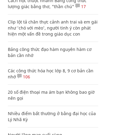
Cách học thuộc nhanh Bảng công thức
lượng giác bằng thơ, "thần chú"
17
Clip lột tả chân thực cảnh anh trai và em gái
như 'chó với mèo', người tinh ý còn phát
hiện một vấn đề trong giáo dục con
Bảng công thức đạo hàm nguyên hàm cơ
bản cần nhớ
Các công thức hóa học lớp 8, 9 cơ bản cần
nhớ
106
20 số điện thoại ma ám bạn không bao giờ
nên gọi
Nhiều điểm bất thường ở bằng đại học của
Lý Nhã Kỳ
Người lãng mạn cuối cùng