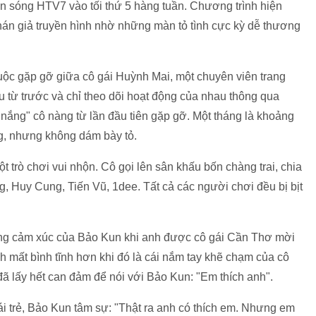
lên sóng HTV7 vào tối thứ 5 hàng tuần. Chương trình hiện
án giả truyền hình nhờ những màn tỏ tình cực kỳ dễ thương
ộc gặp gỡ giữa cô gái Huỳnh Mai, một chuyên viên trang
 từ trước và chỉ theo dõi hoạt động của nhau thông qua
 nắng" cô nàng từ lần đầu tiên gặp gỡ. Một tháng là khoảng
g, nhưng không dám bày tỏ.
trò chơi vui nhộn. Cô gọi lên sân khấu bốn chàng trai, chia
g, Huy Cung, Tiến Vũ, 1dee. Tất cả các người chơi đều bị bịt
những cảm xúc của Bảo Kun khi anh được cô gái Cần Thơ mời
h mất bình tĩnh hơn khi đó là cái nắm tay khẽ chạm của cô
đã lấy hết can đảm để nói với Bảo Kun: "Em thích anh".
i trẻ, Bảo Kun tâm sự: "Thật ra anh có thích em. Nhưng em