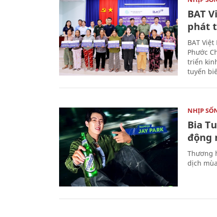
BAT V
phát t
BAT Việt
Phước Ch
triển ki
tuyến bi
NHỊP SỐ
Bia T
động 
Thương h
dịch mùa