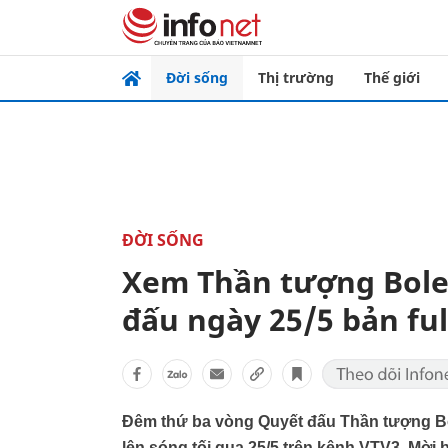
Đời sống
Thị trường
Thế giới
ĐỜI SỐNG
Xem Thần tượng Bole
đấu ngày 25/5 bản ful
Đêm thứ ba vòng Quyết đấu Thần tượng Bo
lên sóng tối qua 25/5 trên kênh VTV3. Mời