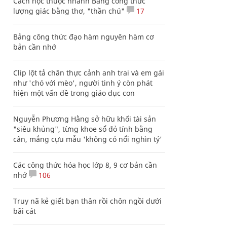
Cách học thuộc nhanh Bảng công thức
lượng giác bằng thơ, "thần chú"
17
Bảng công thức đạo hàm nguyên hàm cơ
bản cần nhớ
Clip lột tả chân thực cảnh anh trai và em gái
như 'chó với mèo', người tinh ý còn phát
hiện một vấn đề trong giáo dục con
Nguyễn Phương Hằng sở hữu khối tài sản
"siêu khủng", từng khoe sổ đỏ tính bằng
cân, mắng cựu mẫu 'không có nổi nghìn tỷ'
Các công thức hóa học lớp 8, 9 cơ bản cần
nhớ
106
Truy nã kẻ giết bạn thân rồi chôn ngồi dưới
bãi cát