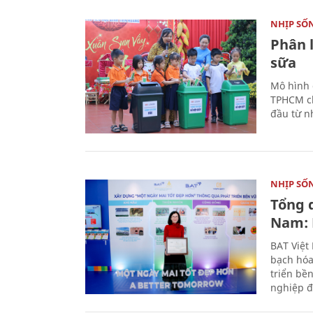
NHỊP SỐ
Phân 
sữa
Mô hình 
TPHCM ch
đầu từ n
NHỊP SỐ
Tổng 
Nam: 
BAT Việt
bạch hóa
triển bề
nghiệp đ