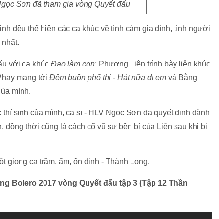
 Ngọc Sơn đã tham gia vòng Quyết đấu
inh đều thể hiện các ca khúc về tình cảm gia đình, tình người
 nhất.
ấu với ca khúc
Đạo làm con
; Phương Liên trình bày liên khúc
Phay mang tới
Đêm buồn phố thị - Hát nữa đi em
và Bằng
của mình.
 thí sinh của mình, ca sĩ - HLV Ngọc Sơn đã quyết định dành
, đồng thời cũng là cách cổ vũ sự bền bỉ của Liên sau khi bị
t giọng ca trầm, ấm, ổn định - Thành Long.
ợng Bolero 2017 vòng Quyết đấu tập 3 (Tập 12 Thần