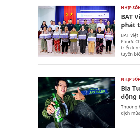
NHỊP SỐ
BAT V
phát t
BAT Việt
Phước Ch
triển ki
tuyến bi
NHỊP SỐ
Bia T
động 
Thương h
dịch mùa