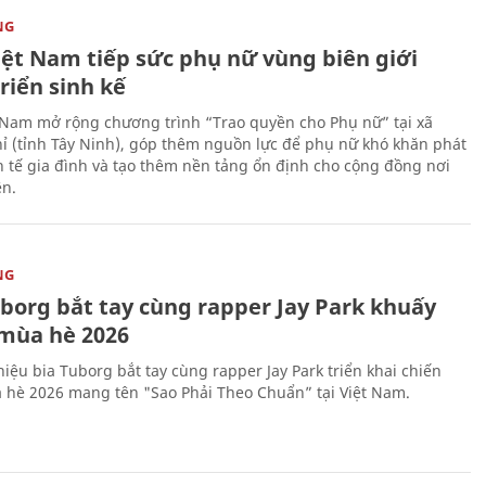
NG
iệt Nam tiếp sức phụ nữ vùng biên giới
riển sinh kế
 Nam mở rộng chương trình “Trao quyền cho Phụ nữ” tại xã
ỉ (tỉnh Tây Ninh), góp thêm nguồn lực để phụ nữ khó khăn phát
nh tế gia đình và tạo thêm nền tảng ổn định cho cộng đồng nơi
ên.
NG
uborg bắt tay cùng rapper Jay Park khuấy
mùa hè 2026
iệu bia Tuborg bắt tay cùng rapper Jay Park triển khai chiến
 hè 2026 mang tên "Sao Phải Theo Chuẩn” tại Việt Nam.