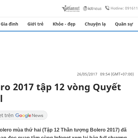
Hotline: 09161
Gia đình
Giới trẻ
Khỏe - đẹp
Chuyện lạ
Quân sự
26/05/2017 09:54 (GMT+07:00)
ro 2017 tập 12 vòng Quyết
l
lero mùa thứ hai (Tập 12 Thần tượng Bolero 2017) đã
 bạn đọc quan tâm cùng Infonet xem lại bản full chương