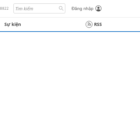
18822
Đăng nhập
Sự kiện
RSS