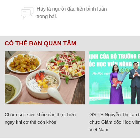
CÓ THỂ BẠN QUAN TÂM
Chăm sóc sức khỏe cần thực hiện
GS.TS Nguyễn Thị Lan ti
ngay khi cơ thể còn khỏe
chức Giám đốc Học viện
Việt Nam