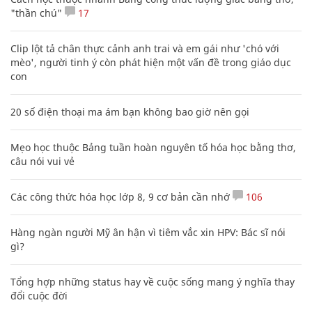
"thần chú"
17
Clip lột tả chân thực cảnh anh trai và em gái như 'chó với
mèo', người tinh ý còn phát hiện một vấn đề trong giáo dục
con
20 số điện thoại ma ám bạn không bao giờ nên gọi
Mẹo học thuộc Bảng tuần hoàn nguyên tố hóa học bằng thơ,
câu nói vui vẻ
Các công thức hóa học lớp 8, 9 cơ bản cần nhớ
106
Hàng ngàn người Mỹ ân hận vì tiêm vắc xin HPV: Bác sĩ nói
gì?
Tổng hợp những status hay về cuộc sống mang ý nghĩa thay
đổi cuộc đời