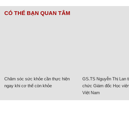
CÓ THỂ BẠN QUAN TÂM
Chăm sóc sức khỏe cần thực hiện
GS.TS Nguyễn Thị Lan ti
ngay khi cơ thể còn khỏe
chức Giám đốc Học viện
Việt Nam