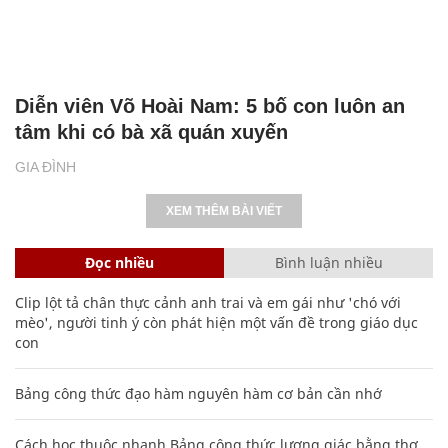
Diễn viên Võ Hoài Nam: 5 bố con luôn an
tâm khi có bà xã quán xuyến
GIA ĐÌNH
XEM THÊM BÀI VIẾT
Đọc nhiều
Bình luận nhiều
Clip lột tả chân thực cảnh anh trai và em gái như 'chó với
mèo', người tinh ý còn phát hiện một vấn đề trong giáo dục
con
Bảng công thức đạo hàm nguyên hàm cơ bản cần nhớ
Cách học thuộc nhanh Bảng công thức lượng giác bằng thơ,