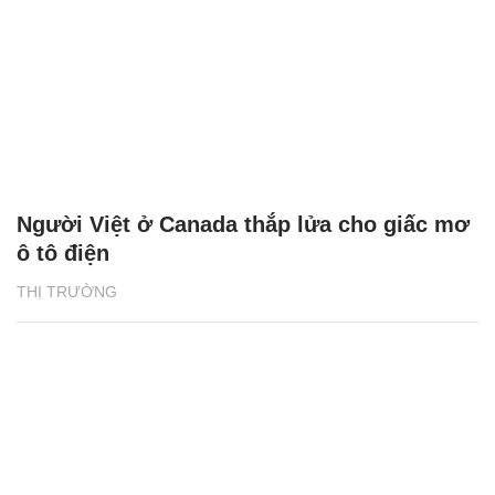
Người Việt ở Canada thắp lửa cho giấc mơ
ô tô điện
THỊ TRƯỜNG