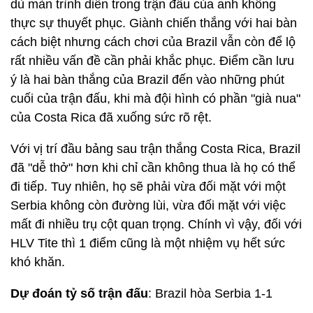
dù màn trình diễn trong trận đấu của anh không
thực sự thuyết phục. Giành chiến thắng với hai bàn
cách biệt nhưng cách chơi của Brazil vẫn còn để lộ
rất nhiều vấn đề cần phải khắc phục. Điểm cần lưu
ý là hai bàn thắng của Brazil đến vào những phút
cuối của trận đấu, khi mà đội hình có phần "già nua"
của Costa Rica đã xuống sức rõ rệt.
Với vị trí đầu bảng sau trận thắng Costa Rica, Brazil
đã "dễ thở" hơn khi chỉ cần không thua là họ có thể
đi tiếp. Tuy nhiên, họ sẽ phải vừa đối mặt với một
Serbia không còn đường lùi, vừa đối mặt với việc
mất đi nhiều trụ cột quan trọng. Chính vì vậy, đối với
HLV Tite thì 1 điểm cũng là một nhiệm vụ hết sức
khó khăn.
Dự đoán tỷ số trận đấu
: Brazil hòa Serbia 1-1