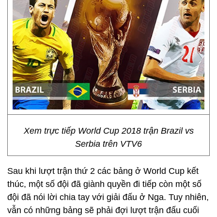
Xem trực tiếp World Cup 2018 trận Brazil vs
Serbia trên VTV6
Sau khi lượt trận thứ 2 các bảng ở World Cup kết
thúc, một số đội đã giành quyền đi tiếp còn một số
đội đã nói lời chia tay với giải đấu ở Nga. Tuy nhiên,
vẫn có những bảng sẽ phải đợi lượt trận đấu cuối