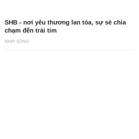
SHB - nơi yêu thương lan tỏa, sự sẻ chia
chạm đến trái tim
NHỊP SỐNG