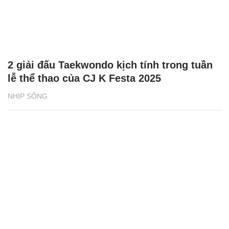
2 giải đấu Taekwondo kịch tính trong tuần
lễ thể thao của CJ K Festa 2025
NHỊP SỐNG