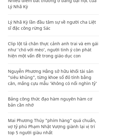
Nhiều điểm bất thường ở bằng đại học của
Lý Nhã Kỳ
Lý Nhã Kỳ lần đầu tâm sự về người cha Liệt
sĩ đặc công rừng Sác
Clip lột tả chân thực cảnh anh trai và em gái
như 'chó với mèo', người tinh ý còn phát
hiện một vấn đề trong giáo dục con
Nguyễn Phương Hằng sở hữu khối tài sản
"siêu khủng", từng khoe sổ đỏ tính bằng
cân, mắng cựu mẫu 'không có nổi nghìn tỷ'
Bảng công thức đạo hàm nguyên hàm cơ
bản cần nhớ
Mai Phương Thúy "phím hàng" quá chuẩn,
vợ tỷ phú Phạm Nhật Vượng giành lại vị trí
top 5 người giàu nhất