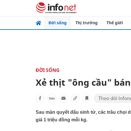
Đời sống
Thị trường
Thế giới
ĐỜI SỐNG
Xẻ thịt "ông cầu" bán
Sau màn quyết đấu sinh tử, các trâu chọi 
giá 1 triệu đồng mỗi kg.