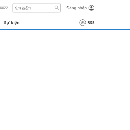
18822
Đăng nhập
Sự kiện
RSS