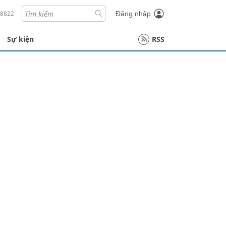
18822
Đăng nhập
Sự kiện
RSS