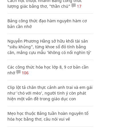
Cách học thuộc nhanh Bảng công thức
lượng giác bằng thơ, "thần chú"
17
Bảng công thức đạo hàm nguyên hàm cơ
bản cần nhớ
Nguyễn Phương Hằng sở hữu khối tài sản
"siêu khủng", từng khoe sổ đỏ tính bằng
cân, mắng cựu mẫu 'không có nổi nghìn tỷ'
Các công thức hóa học lớp 8, 9 cơ bản cần
nhớ
106
Clip lột tả chân thực cảnh anh trai và em gái
như 'chó với mèo', người tinh ý còn phát
hiện một vấn đề trong giáo dục con
Mẹo học thuộc Bảng tuần hoàn nguyên tố
hóa học bằng thơ, câu nói vui vẻ