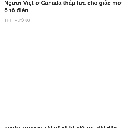
Người Việt ở Canada thắp lửa cho giấc mơ
ô tô điện
THỊ TRƯỜNG