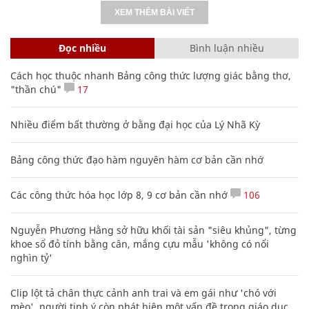
XEM THÊM BÀI VIẾT
Đọc nhiều
Bình luận nhiều
Cách học thuộc nhanh Bảng công thức lượng giác bằng thơ,
"thần chú"
17
Nhiều điểm bất thường ở bằng đại học của Lý Nhã Kỳ
Bảng công thức đạo hàm nguyên hàm cơ bản cần nhớ
Các công thức hóa học lớp 8, 9 cơ bản cần nhớ
106
Nguyễn Phương Hằng sở hữu khối tài sản "siêu khủng", từng
khoe sổ đỏ tính bằng cân, mắng cựu mẫu 'không có nổi
nghìn tỷ'
Clip lột tả chân thực cảnh anh trai và em gái như 'chó với
mèo', người tinh ý còn phát hiện một vấn đề trong giáo dục