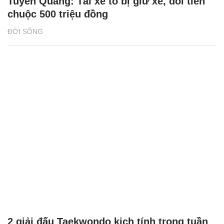
Tuyên Quang: Tài xế tố bị giữ xe, đòi tiền
chuộc 500 triệu đồng
ĐỜI SỐNG
2 giải đấu Taekwondo kịch tính trong tuần