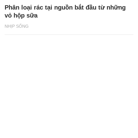
Phân loại rác tại nguồn bắt đầu từ những
vỏ hộp sữa
NHỊP SỐNG