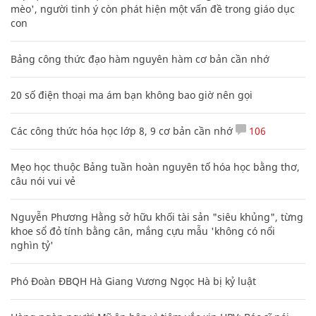
mèo', người tinh ý còn phát hiện một vấn đề trong giáo dục
con
Bảng công thức đạo hàm nguyên hàm cơ bản cần nhớ
20 số điện thoại ma ám bạn không bao giờ nên gọi
Các công thức hóa học lớp 8, 9 cơ bản cần nhớ
106
Mẹo học thuộc Bảng tuần hoàn nguyên tố hóa học bằng thơ,
câu nói vui vẻ
Nguyễn Phương Hằng sở hữu khối tài sản "siêu khủng", từng
khoe sổ đỏ tính bằng cân, mắng cựu mẫu 'không có nổi
nghìn tỷ'
Phó Đoàn ĐBQH Hà Giang Vương Ngọc Hà bị kỷ luật