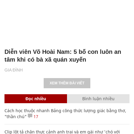
Diễn viên Võ Hoài Nam: 5 bố con luôn an
tâm khi có bà xã quán xuyến
GIA ĐÌNH
XEM THÊM BÀI VIẾT
Đọc nhiều
Bình luận nhiều
Cách học thuộc nhanh Bảng công thức lượng giác bằng thơ,
"thần chú"
17
Clip lột tả chân thực cảnh anh trai và em gái như 'chó với