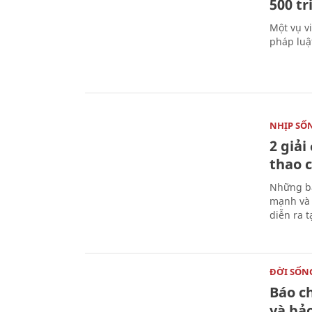
500 t
Một vụ v
pháp luậ
NHỊP SỐ
2 giải
thao c
Những bà
mạnh và 
diễn ra 
ĐỜI SỐN
Báo c
và bả