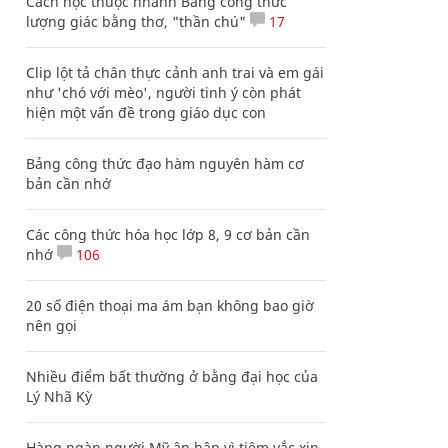
Cách học thuộc nhanh Bảng công thức
lượng giác bằng thơ, "thần chú"
17
Clip lột tả chân thực cảnh anh trai và em gái
như 'chó với mèo', người tinh ý còn phát
hiện một vấn đề trong giáo dục con
Bảng công thức đạo hàm nguyên hàm cơ
bản cần nhớ
Các công thức hóa học lớp 8, 9 cơ bản cần
nhớ
106
20 số điện thoại ma ám bạn không bao giờ
nên gọi
Nhiều điểm bất thường ở bằng đại học của
Lý Nhã Kỳ
Hàng ngàn người Mỹ ân hận vì tiêm vắc xin