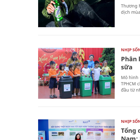
Thương h
dịch mùa
NHỊP SỐ
Phân 
sữa
Mô hình 
TPHCM ch
đầu từ n
NHỊP SỐ
Tổng 
Nam: 