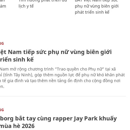
Giám
lịch y tế
phụ nữ vùng biên giới
phát triển sinh kế
NG
iệt Nam tiếp sức phụ nữ vùng biên giới
riển sinh kế
 Nam mở rộng chương trình “Trao quyền cho Phụ nữ” tại xã
ỉ (tỉnh Tây Ninh), góp thêm nguồn lực để phụ nữ khó khăn phát
nh tế gia đình và tạo thêm nền tảng ổn định cho cộng đồng nơi
ên.
NG
uborg bắt tay cùng rapper Jay Park khuấy
mùa hè 2026