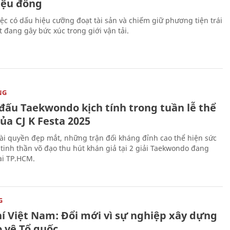
riệu đồng
iệc có dấu hiệu cưỡng đoạt tài sản và chiếm giữ phương tiện trái
t đang gây bức xúc trong giới vận tải.
NG
 đấu Taekwondo kịch tính trong tuần lễ thể
ủa CJ K Festa 2025
i quyền đẹp mắt, những trận đối kháng đỉnh cao thể hiện sức
tinh thần võ đạo thu hút khán giả tại 2 giải Taekwondo đang
tại TP.HCM.
G
hí Việt Nam: Đổi mới vì sự nghiệp xây dựng
o vệ Tổ quốc