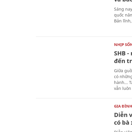
Sáng nay
quốc năm
Bản lĩnh
NHỊP SỐ
SHB - 
đến tr
Giữa guồ
có những
hành... 
vẫn luôn
GIA ĐÌN
Diễn 
có bà