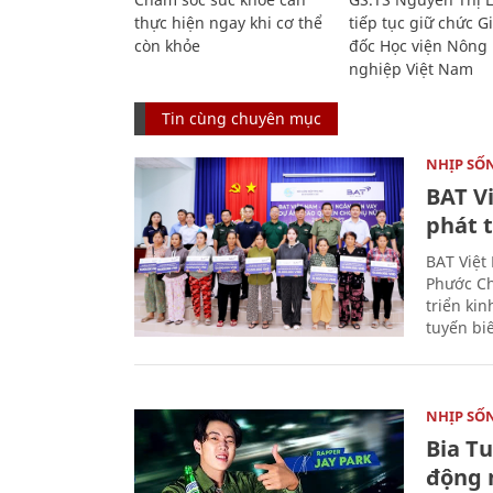
thực hiện ngay khi cơ thể
tiếp tục giữ chức 
còn khỏe
đốc Học viện Nông
nghiệp Việt Nam
Tin cùng chuyên mục
NHỊP SỐ
BAT V
phát t
BAT Việt
Phước Ch
triển ki
tuyến bi
NHỊP SỐ
Bia T
động 