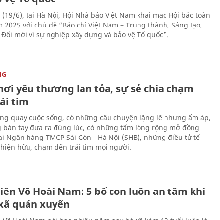
 (19/6), tại Hà Nội, Hội Nhà báo Việt Nam khai mạc Hội báo toàn
 2025 với chủ đề “Báo chí Việt Nam – Trung thành, Sáng tạo,
, Đổi mới vì sự nghiệp xây dựng và bảo vệ Tổ quốc”.
NG
nơi yêu thương lan tỏa, sự sẻ chia chạm
ái tim
ng quay cuộc sống, có những câu chuyện lặng lẽ nhưng ấm áp,
 bàn tay đưa ra đúng lúc, có những tấm lòng rộng mở đồng
Tại Ngân hàng TMCP Sài Gòn - Hà Nội (SHB), những điều tử tế
 hiện hữu, chạm đến trái tim mọi người.
H
viên Võ Hoài Nam: 5 bố con luôn an tâm khi
 xã quán xuyến