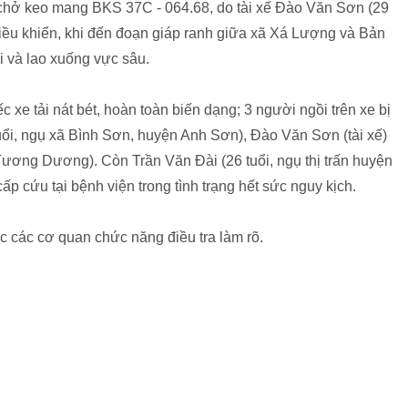
 chở keo mang BKS 37C - 064.68, do tài xế Đào Văn Sơn (29
điều khiển, khi đến đoạn giáp ranh giữa xã Xá Lượng và Bản
i và lao xuống vực sâu.
xe tải nát bét, hoàn toàn biến dạng; 3 người ngồi trên xe bị
uổi, ngụ xã Bình Sơn, huyện Anh Sơn), Đào Văn Sơn (tài xế)
Tương Dương). Còn Trần Văn Đài (26 tuổi, ngụ thị trấn huyện
cứu tại bệnh viện trong tình trạng hết sức nguy kịch.
c các cơ quan chức năng điều tra làm rõ.