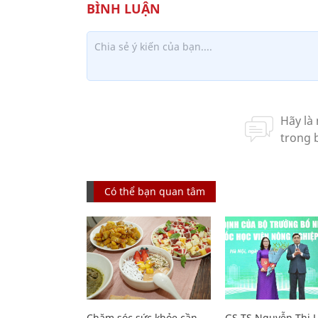
Có thể bạn quan tâm
Chăm sóc sức khỏe cần
GS.TS Nguyễn Thị 