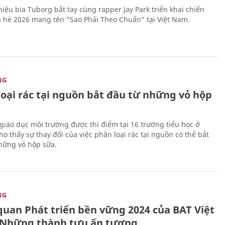
iệu bia Tuborg bắt tay cùng rapper Jay Park triển khai chiến
 hè 2026 mang tên "Sao Phải Theo Chuẩn” tại Việt Nam.
NG
loại rác tại nguồn bắt đầu từ những vỏ hộp
giáo dục môi trường được thí điểm tại 16 trường tiểu học ở
o thấy sự thay đổi của việc phân loại rác tại nguồn có thể bắt
hững vỏ hộp sữa.
NG
quan Phát triển bền vững 2024 của BAT Việt
Những thành tựu ấn tượng