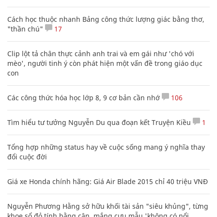
Cách học thuộc nhanh Bảng công thức lượng giác bằng thơ,
"thần chú"
17
Clip lột tả chân thực cảnh anh trai và em gái như 'chó với
mèo', người tinh ý còn phát hiện một vấn đề trong giáo dục
con
Các công thức hóa học lớp 8, 9 cơ bản cần nhớ
106
Tìm hiểu tư tưởng Nguyễn Du qua đoạn kết Truyện Kiều
1
Tổng hợp những status hay về cuộc sống mang ý nghĩa thay
đổi cuộc đời
Giá xe Honda chính hãng: Giá Air Blade 2015 chỉ 40 triệu VNĐ
Nguyễn Phương Hằng sở hữu khối tài sản "siêu khủng", từng
khoe sổ đỏ tính bằng cân, mắng cựu mẫu 'không có nổi