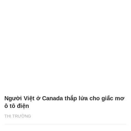
Người Việt ở Canada thắp lửa cho giấc mơ
ô tô điện
THỊ TRƯỜNG