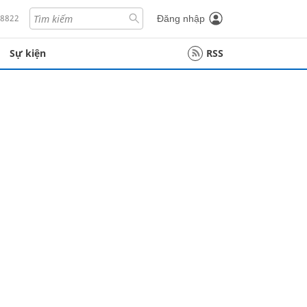
18822
Đăng nhập
Sự kiện
RSS