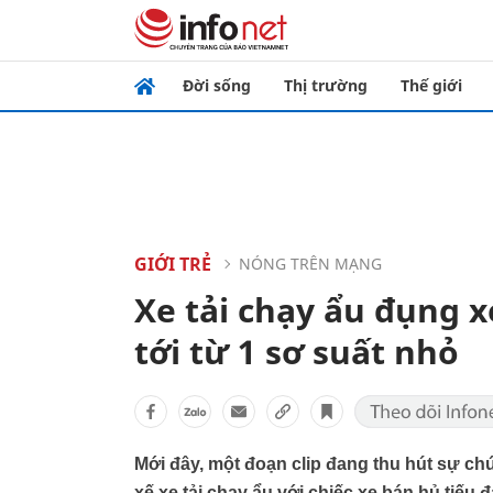
Đời sống
Thị trường
Thế giới
GIỚI TRẺ
NÓNG TRÊN MẠNG
Xe tải chạy ẩu đụng x
tới từ 1 sơ suất nhỏ
Mới đây, một đoạn clip đang thu hút sự ch
xế xe tải chạy ẩu với chiếc xe bán hủ tiếu 