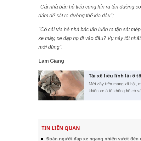
"Cái nhà bán hủ tiếu cũng lấn ra tận đường cơ
dám để sát ra đường thế kia đâu";
"Có cái vỉa hè nhà bác lấn luôn ra tận sát mép
xe máy, xe đạp họ đi vào đâu? Vụ này tốt nhất
mới đúng".
Lam Giang
Tài xế liều lĩnh lái ô
Mới đây trên mạng xã hội, mộ
khiển xe ô tô không hề có 
TIN LIÊN QUAN
Đoàn người đạp xe ngang nhiên vượt đèn 