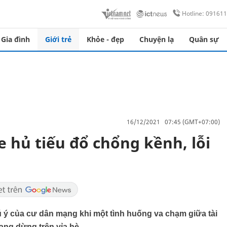
Hotline: 09161
Gia đình
Giới trẻ
Khỏe - đẹp
Chuyện lạ
Quân sự
16/12/2021 07:45 (GMT+07:00)
e hủ tiếu đổ chổng kềnh, lỗi
ú ý của cư dân mạng khi một tình huống va chạm giữa tài
đang dừng trên vỉa hè.