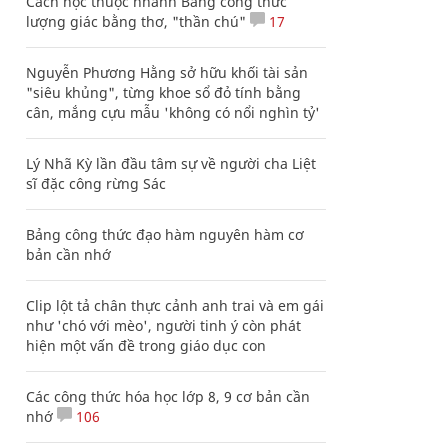
Cách học thuộc nhanh Bảng công thức
lượng giác bằng thơ, "thần chú"
17
Nguyễn Phương Hằng sở hữu khối tài sản
"siêu khủng", từng khoe sổ đỏ tính bằng
cân, mắng cựu mẫu 'không có nổi nghìn tỷ'
Lý Nhã Kỳ lần đầu tâm sự về người cha Liệt
sĩ đặc công rừng Sác
Bảng công thức đạo hàm nguyên hàm cơ
bản cần nhớ
Clip lột tả chân thực cảnh anh trai và em gái
như 'chó với mèo', người tinh ý còn phát
hiện một vấn đề trong giáo dục con
Các công thức hóa học lớp 8, 9 cơ bản cần
nhớ
106