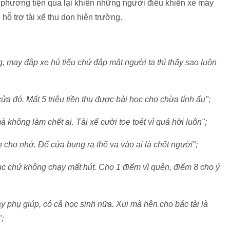
 phương tiện qua lại khiến những người điều khiển xe máy
hỗ trợ tài xế thu dọn hiện trường.
, may đập xe hủ tiếu chứ đập mặt người ta thì thấy sao luôn
a đó. Mất 5 triệu tiền thu được bài học cho chừa tính ẩu";
không làm chết ai. Tài xế cười toe toét vì quá hời luôn";
 cho nhớ. Để cửa bung ra thế va vào ai là chết người";
phục chứ không chạy mất hút. Cho 1 điểm vì quên, điểm 8 cho ý
y phụ giúp, có cả học sinh nữa. Xui mà hên cho bác tài là
";