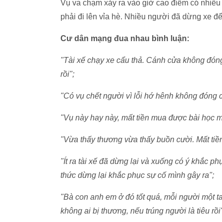
Vụ va chạm xảy ra vào giờ cao điểm có nhiều
phải đi lên vỉa hè. Nhiều người đã dừng xe để 
Cư dân mạng đua nhau bình luận:
"Tài xế chạy xe cẩu thả. Cánh cửa không đóng
rồi";
"Có vụ chết người vì lỗi hớ hênh không đóng cử
"Vụ này hay này, mất tiền mua được bài học mà 
"Vừa thấy thương vừa thấy buồn cười. Mất tiền
"Ít ra tài xế đã dừng lại và xuống có ý khắc 
thức dừng lại khắc phục sự cố mình gây ra";
"Bà con anh em ở đó tốt quá, mỗi người một ta
không ai bị thương, nếu trúng người là tiêu rồi