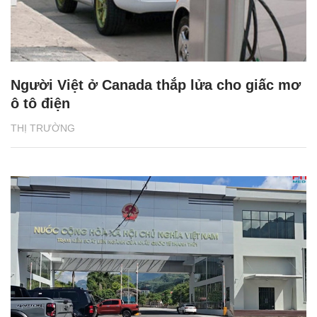
Người Việt ở Canada thắp lửa cho giấc mơ
ô tô điện
THỊ TRƯỜNG