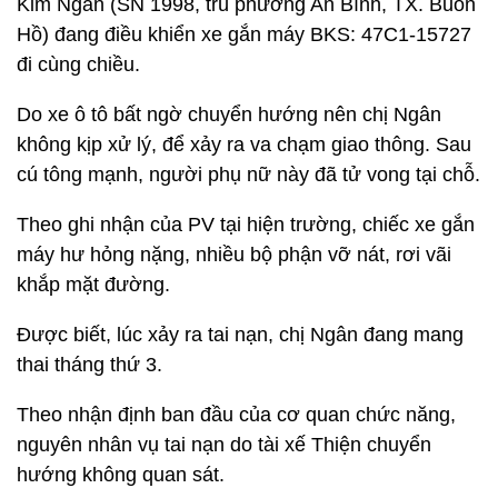
Kim Ngân (SN 1998, trú phường An Bình, TX. Buôn
Hồ) đang điều khiển xe gắn máy BKS: 47C1-15727
đi cùng chiều.
Do xe ô tô bất ngờ chuyển hướng nên chị Ngân
không kịp xử lý, để xảy ra va chạm giao thông. Sau
cú tông mạnh, người phụ nữ này đã tử vong tại chỗ.
Theo ghi nhận của PV tại hiện trường, chiếc xe gắn
máy hư hỏng nặng, nhiều bộ phận vỡ nát, rơi vãi
khắp mặt đường.
Được biết, lúc xảy ra tai nạn, chị Ngân đang mang
thai tháng thứ 3.
Theo nhận định ban đầu của cơ quan chức năng,
nguyên nhân vụ tai nạn do tài xế Thiện chuyển
hướng không quan sát.