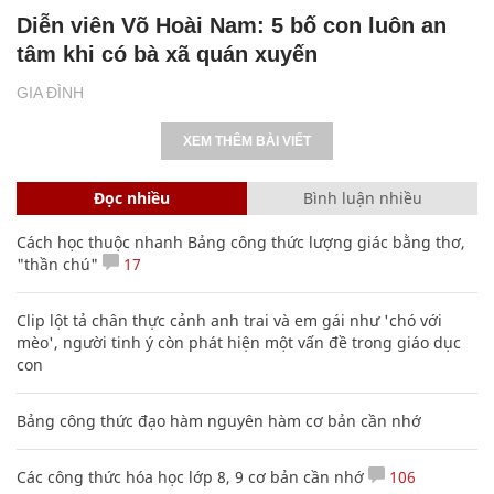
Diễn viên Võ Hoài Nam: 5 bố con luôn an
tâm khi có bà xã quán xuyến
GIA ĐÌNH
XEM THÊM BÀI VIẾT
Đọc nhiều
Bình luận nhiều
Cách học thuộc nhanh Bảng công thức lượng giác bằng thơ,
"thần chú"
17
Clip lột tả chân thực cảnh anh trai và em gái như 'chó với
mèo', người tinh ý còn phát hiện một vấn đề trong giáo dục
con
Bảng công thức đạo hàm nguyên hàm cơ bản cần nhớ
Các công thức hóa học lớp 8, 9 cơ bản cần nhớ
106