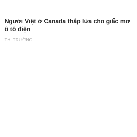
Người Việt ở Canada thắp lửa cho giấc mơ
ô tô điện
THỊ TRƯỜNG