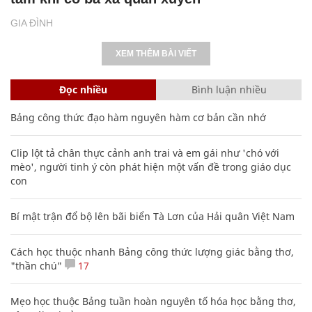
GIA ĐÌNH
XEM THÊM BÀI VIẾT
Đọc nhiều
Bình luận nhiều
Bảng công thức đạo hàm nguyên hàm cơ bản cần nhớ
Clip lột tả chân thực cảnh anh trai và em gái như 'chó với
mèo', người tinh ý còn phát hiện một vấn đề trong giáo dục
con
Bí mật trận đổ bộ lên bãi biển Tà Lơn của Hải quân Việt Nam
Cách học thuộc nhanh Bảng công thức lượng giác bằng thơ,
"thần chú"
17
Mẹo học thuộc Bảng tuần hoàn nguyên tố hóa học bằng thơ,