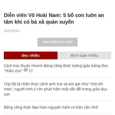
Diễn viên Võ Hoài Nam: 5 bố con luôn an
tâm khi có bà xã quán xuyến
GIA ĐÌNH
XEM THÊM BÀI VIẾT
Đọc nhiều
Bình luận nhiều
Cách học thuộc nhanh Bảng công thức lượng giác bằng thơ,
"thần chú"
17
Clip lột tả chân thực cảnh anh trai và em gái như 'chó với
mèo', người tinh ý còn phát hiện một vấn đề trong giáo dục
con
Bảng công thức đạo hàm nguyên hàm cơ bản cần nhớ