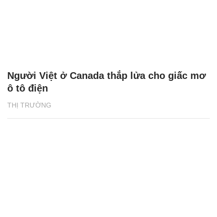
Người Việt ở Canada thắp lửa cho giấc mơ
ô tô điện
THỊ TRƯỜNG