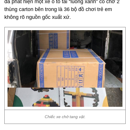
đã phát hiện một xe ô tô tải “luồng xanh” có chở 2
thùng carton bên trong là 36 bộ đồ chơi trẻ em
không rõ nguồn gốc xuất xứ.
Chiếc xe chở tang vật.