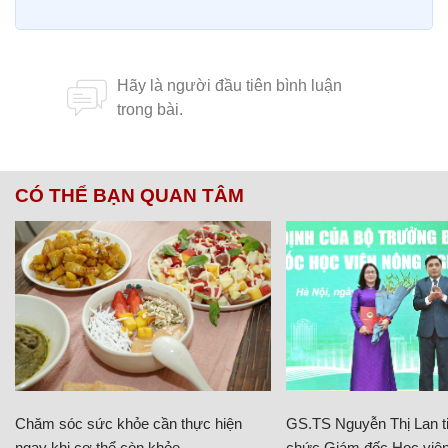
CÓ THỂ BẠN QUAN TÂM
Chăm sóc sức khỏe cần thực hiện
GS.TS Nguyễn Thị Lan ti
ngay khi cơ thể còn khỏe
chức Giám đốc Học viện