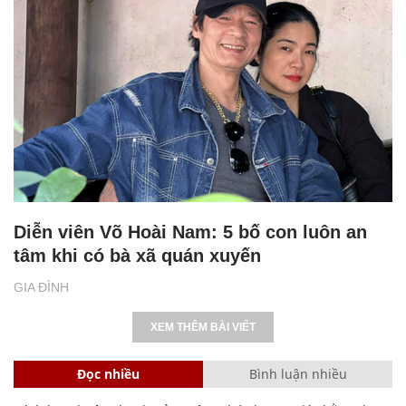
Diễn viên Võ Hoài Nam: 5 bố con luôn an
tâm khi có bà xã quán xuyến
GIA ĐÌNH
XEM THÊM BÀI VIẾT
Đọc nhiều
Bình luận nhiều