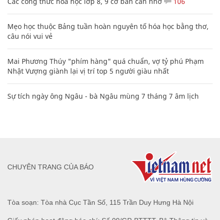
Các công thức hóa học lớp 8, 9 cơ bản cần nhớ
106
Mẹo học thuộc Bảng tuần hoàn nguyên tố hóa học bằng thơ,
câu nói vui vẻ
Mai Phương Thúy "phím hàng" quá chuẩn, vợ tỷ phú Phạm
Nhật Vượng giành lại vị trí top 5 người giàu nhất
Sự tích ngày ông Ngâu - bà Ngâu mùng 7 tháng 7 âm lịch
CHUYÊN TRANG CỦA BÁO
Tòa soạn: Tòa nhà Cục Tần Số, 115 Trần Duy Hưng Hà Nội