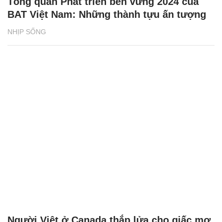
Tổng quan Phát triển bền vững 2024 của
BAT Việt Nam: Những thành tựu ấn tượng
NHỊP SỐNG
Người Việt ở Canada thắp lửa cho giấc mơ