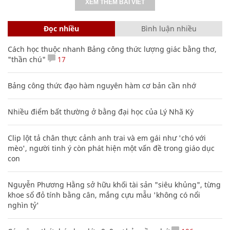
XEM THÊM BÀI VIẾT
Đọc nhiều
Bình luận nhiều
Cách học thuộc nhanh Bảng công thức lượng giác bằng thơ,
"thần chú"
17
Bảng công thức đạo hàm nguyên hàm cơ bản cần nhớ
Nhiều điểm bất thường ở bằng đại học của Lý Nhã Kỳ
Clip lột tả chân thực cảnh anh trai và em gái như 'chó với
mèo', người tinh ý còn phát hiện một vấn đề trong giáo dục
con
Nguyễn Phương Hằng sở hữu khối tài sản "siêu khủng", từng
khoe sổ đỏ tính bằng cân, mắng cựu mẫu 'không có nổi
nghìn tỷ'