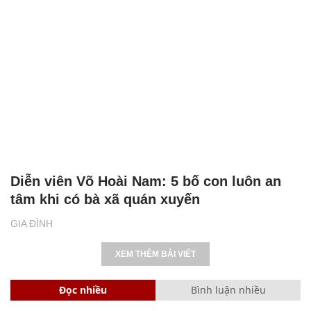
Diễn viên Võ Hoài Nam: 5 bố con luôn an
tâm khi có bà xã quán xuyến
GIA ĐÌNH
XEM THÊM BÀI VIẾT
Đọc nhiều
Bình luận nhiều