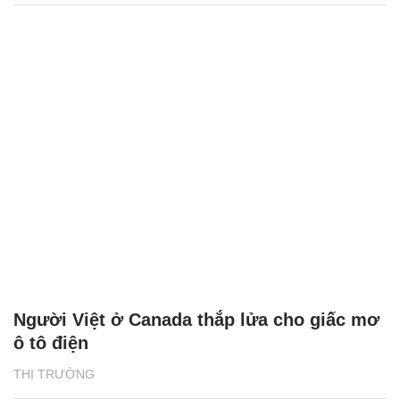
Người Việt ở Canada thắp lửa cho giấc mơ
ô tô điện
THỊ TRƯỜNG