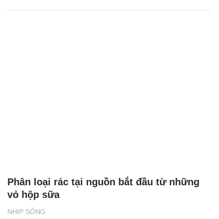
Phân loại rác tại nguồn bắt đầu từ những
vỏ hộp sữa
NHỊP SỐNG