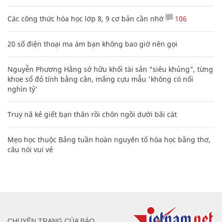
Các công thức hóa học lớp 8, 9 cơ bản cần nhớ
106
20 số điện thoại ma ám bạn không bao giờ nên gọi
Nguyễn Phương Hằng sở hữu khối tài sản "siêu khủng", từng
khoe sổ đỏ tính bằng cân, mắng cựu mẫu 'không có nổi
nghìn tỷ'
Truy nã kẻ giết bạn thân rồi chôn ngồi dưới bãi cát
Mẹo học thuộc Bảng tuần hoàn nguyên tố hóa học bằng thơ,
câu nói vui vẻ
CHUYÊN TRANG CỦA BÁO