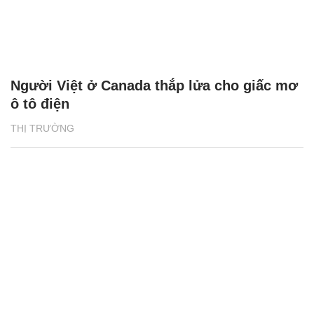
Người Việt ở Canada thắp lửa cho giấc mơ
ô tô điện
THỊ TRƯỜNG