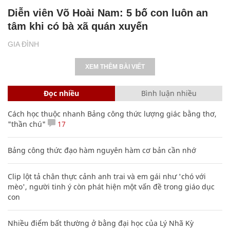
Diễn viên Võ Hoài Nam: 5 bố con luôn an
tâm khi có bà xã quán xuyến
GIA ĐÌNH
XEM THÊM BÀI VIẾT
Đọc nhiều
Bình luận nhiều
Cách học thuộc nhanh Bảng công thức lượng giác bằng thơ,
"thần chú"
17
Bảng công thức đạo hàm nguyên hàm cơ bản cần nhớ
Clip lột tả chân thực cảnh anh trai và em gái như 'chó với
mèo', người tinh ý còn phát hiện một vấn đề trong giáo dục
con
Nhiều điểm bất thường ở bằng đại học của Lý Nhã Kỳ