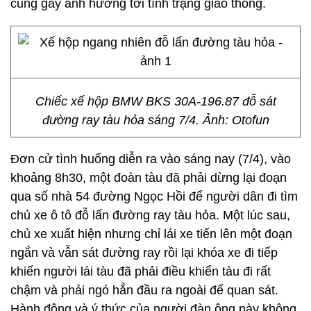
cũng gây ảnh hưởng tới tình trạng giao thông.
Chiếc xế hộp BMW BKS 30A-196.87 đỗ sát
đường ray tàu hỏa sáng 7/4. Ảnh: Otofun
Đơn cử tình huống diễn ra vào sáng nay (7/4), vào
khoảng 8h30, một đoàn tàu đã phải dừng lại đoạn
qua số nhà 54 đường Ngọc Hồi để người dân đi tìm
chủ xe ô tô đỗ lấn đường ray tàu hỏa. Một lúc sau,
chủ xe xuất hiện nhưng chỉ lái xe tiến lên một đoạn
ngắn và vẫn sát đường ray rồi lại khóa xe đi tiếp
khiến người lái tàu đã phải điều khiển tàu đi rất
chậm và phải ngó hẳn đầu ra ngoài để quan sát.
Hành động và ý thức của người đàn ông này không