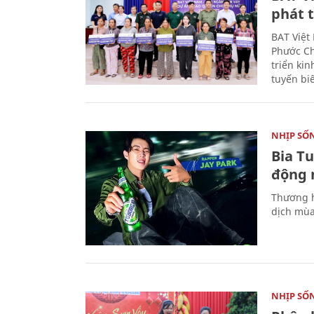
phát t
BAT Việt
Phước Ch
triển ki
tuyến bi
NHỊP SỐ
Bia T
động 
Thương h
dịch mùa
NHỊP SỐ