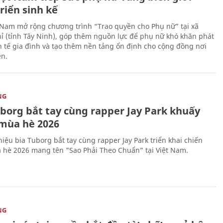
riển sinh kế
 Nam mở rộng chương trình “Trao quyền cho Phụ nữ” tại xã
ỉ (tỉnh Tây Ninh), góp thêm nguồn lực để phụ nữ khó khăn phát
nh tế gia đình và tạo thêm nền tảng ổn định cho cộng đồng nơi
ên.
NG
uborg bắt tay cùng rapper Jay Park khuấy
mùa hè 2026
iệu bia Tuborg bắt tay cùng rapper Jay Park triển khai chiến
 hè 2026 mang tên "Sao Phải Theo Chuẩn” tại Việt Nam.
NG