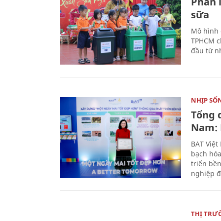
Phân 
sữa
Mô hình 
TPHCM ch
đầu từ n
NHỊP SỐ
Tổng 
Nam: 
BAT Việt
bạch hóa
triển bề
nghiệp đ
THỊ TRƯ