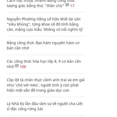
Cách học thuộc nhanh Bảng công thức
lượng giác bằng thơ, "thần chú"
17
Nguyễn Phương Hằng sở hữu khối tài sản
"siêu khủng", từng khoe sổ đỏ tính bằng
cân, mắng cựu mẫu 'không có nổi nghìn tỷ'
Bảng công thức đạo hàm nguyên hàm cơ
bản cần nhớ
Các công thức hóa học lớp 8, 9 cơ bản cần
nhớ
106
Clip lột tả chân thực cảnh anh trai và em gái
như 'chó với mèo', người tinh ý còn phát
hiện một vấn đề trong giáo dục con
Lý Nhã Kỳ lần đầu tâm sự về người cha Liệt
sĩ đặc công rừng Sác