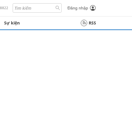
18822
Đăng nhập
Sự kiện
RSS