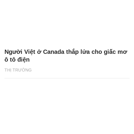
Người Việt ở Canada thắp lửa cho giấc mơ
ô tô điện
THỊ TRƯỜNG