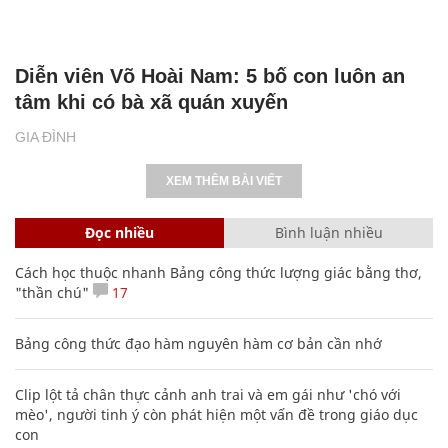
Diễn viên Võ Hoài Nam: 5 bố con luôn an
tâm khi có bà xã quán xuyến
GIA ĐÌNH
XEM THÊM BÀI VIẾT
Đọc nhiều
Bình luận nhiều
Cách học thuộc nhanh Bảng công thức lượng giác bằng thơ,
"thần chú"
17
Bảng công thức đạo hàm nguyên hàm cơ bản cần nhớ
Clip lột tả chân thực cảnh anh trai và em gái như 'chó với
mèo', người tinh ý còn phát hiện một vấn đề trong giáo dục
con