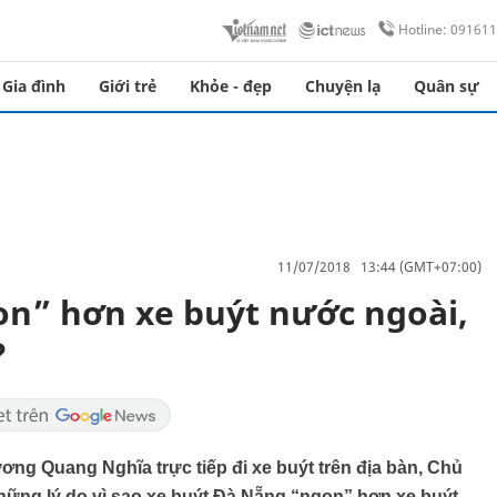
Hotline: 09161
Gia đình
Giới trẻ
Khỏe - đẹp
Chuyện lạ
Quân sự
11/07/2018 13:44 (GMT+07:00)
on” hơn xe buýt nước ngoài,
?
ơng Quang Nghĩa trực tiếp đi xe buýt trên địa bàn, Chủ
ng lý do vì sao xe buýt Đà Nẵng “ngon” hơn xe buýt