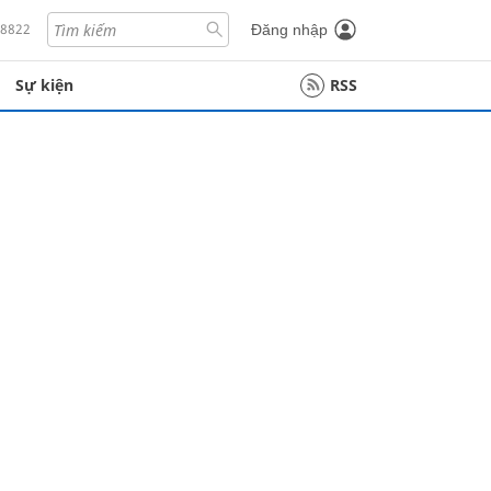
18822
Đăng nhập
Sự kiện
RSS