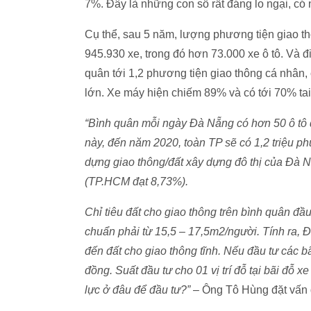
7%. Đây là những con số rất đáng lo ngại, co
Cụ thể, sau 5 năm, lượng phương tiện giao thôn
945.930 xe, trong đó hơn 73.000 xe ô tô. Và điề
quân tới 1,2 phương tiện giao thông cá nhân, 
lớn. Xe máy hiện chiếm 89% và có tới 70% t
“Bình quân mỗi ngày Đà Nẵng có hơn 50 ô tô đ
này, đến năm 2020, toàn TP sẽ có 1,2 triệu ph
dựng giao thông/đất xây dựng đô thị của Đà Nă
(TP.HCM đạt 8,73%).
Chỉ tiêu đất cho giao thông trên bình quân đầu
chuẩn phải từ 15,5 – 17,5m2/người. Tính ra, 
đến đất cho giao thông tĩnh. Nếu đầu tư các ba
đồng. Suất đầu tư cho 01 vị trí đỗ tại bãi đ
lực ở đâu để đầu tư?”
– Ông Tô Hùng đặt vấn 