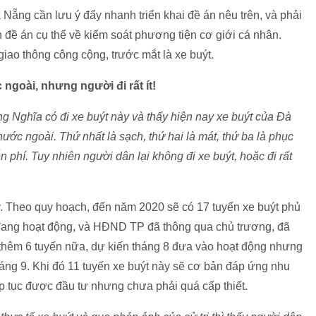
g cần lưu ý đẩy nhanh triển khai đề án nêu trên, và phải
 đề án cụ thể về kiểm soát phương tiện cơ giới cá nhân.
̣n giao thông công cộng, trước mắt là xe buýt.
goài, nhưng người đi rất ít!
 Nghĩa có đi xe buýt này và thấy hiện nay xe buýt của Đà
c ngoài. Thứ nhất là sạch, thứ hai là mát, thứ ba là phục
iễn phí. Tuy nhiên người dân lại không đi xe buýt, hoặc đi rất
ày. Theo quy hoạch, đến năm 2020 sẽ có 17 tuyến xe buýt phủ
́n đang hoạt động, và HĐND TP đã thông qua chủ trương, đã
̀nh thêm 6 tuyến nữa, dự kiến tháng 8 đưa vào hoạt động nhưng
háng 9. Khi đó 11 tuyến xe buýt này sẽ cơ bản đáp ứng nhu
́p tục được đầu tư nhưng chưa phải quá cấp thiết.