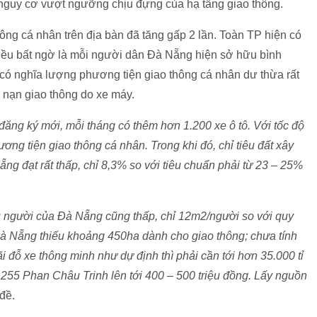
́ nguy cơ vượt ngưỡng chịu đựng của hạ tầng giao thông.
g cá nhân trên địa bàn đã tăng gấp 2 lần. Toàn TP hiện có
u bất ngờ là mỗi người dân Đà Nẵng hiện sở hữu bình
có nghĩa lượng phương tiện giao thông cá nhân dư thừa rất
ai nạn giao thông do xe máy.
ăng ký mới, mỗi tháng có thêm hơn 1.200 xe ô tô. Với tốc độ
ương tiện giao thông cá nhân. Trong khi đó, chỉ tiêu đất xây
̃ng đạt rất thấp, chỉ 8,3% so với tiêu chuẩn phải từ 23 – 25%
 người của Đà Nẵng cũng thấp, chỉ 12m2/người so với quy
Đà Nẵng thiếu khoảng 450ha dành cho giao thông; chưa tính
̃i đỗ xe thông minh như dự định thì phải cần tới hơn 35.000 tỉ
ỗ xe 255 Phan Châu Trinh lên tới 400 – 500 triệu đồng. Lấy nguồn
đề.