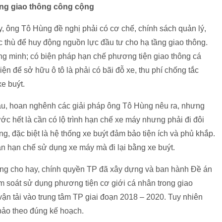
ờng giao thông công cộng
̀y, ông Tô Hùng đề nghị phải có cơ chế, chính sách quản lý,
c thù để huy động nguồn lực đầu tư cho hạ tầng giao thông.
 minh; có biện pháp hạn chế phương tiện giao thông cá
n để sở hữu ô tô là phải có bãi đỗ xe, thu phí chống tắc
xe buýt.
âu, hoan nghênh các giải pháp ông Tô Hùng nêu ra, nhưng
ước hết là cần có lộ trình hạn chế xe máy nhưng phải đi đôi
 đặc biệt là hệ thống xe buýt đảm bảo tiện ích và phủ khắp.
n hạn chế sử dụng xe máy mà đi lại bằng xe buýt.
 cho hay, chính quyền TP đã xây dựng và ban hành Đề án
ểm soát sử dụng phương tiện cơ giới cá nhân trong giao
̣n vận tải vào trung tâm TP giai đoạn 2018 – 2020. Tuy nhiên
bảo theo đúng kế hoạch.