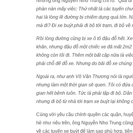
Nhưng ông Nguyễn Nho Trung chỉ rõ:
“Qua đi t
phàn nàn mấy việc: Thứ nhất là các tuyến c
hai là lòng lề đường bị chiếm dụng quá lớn.
mà đi? Đi xe buýt phải đi bộ tới trạm, đi bộ 
Rồi lòng đường cũng bị xe ô tô đậu đỗ hết. Xe
khăn, nhưng đậu đỗ một chiếc xe đã mất 2m2 
không còn lối đi. Thêm một bất cập nữa là viê
phải chỗ để đỗ xe. Nhưng do bãi đỗ xe chún
Ngoài ra, như anh Võ Văn Thương nói là ngươ
nhưng làm một thời gian sẽ quen. Tôi có đứa
gian hết bệnh luôn. Tức là phải tập đi bộ. Dân
nhưng đi bộ từ nhà tới trạm xe buýt lại không chi
Cùng với yêu cầu chính quyền các quận, huyệ
hè như nêu trên, ông Nguyễn Nho Trung cũng 
về các tuyến xe buýt để làm sao phù hợp, tiệ