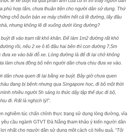
hực tế xe buýt và qua phản ảnh của cử tri thì thấy người dân
hưa phù hợp lắm, chưa thuận tiện cho người dân sử dụng. Thứ
 Những chỗ buôn bán xe máy chiếm hết cả lề đường, lấy đâu
về nhà, nhưng không lẽ đi xuống dưới lòng đường?
 buýt đi vào trạm rất khó khăn. Để làm 1m2 đường rất khó
đường rồi, nếu 2 xe ô tô đậu hai bên thì con đường 7,5m
̣c đưa xe vào bãi đỗ xe. Lòng đường là để đi lại chớ không
g ta làm chưa đồng bộ nên người dân chưa chịu đưa xe vào.
̀i dân chưa quen đi lại bằng xe buýt. Bây giờ chưa quen
 cháu đang bị bệnh nhưng qua Singapore học, đi bộ một thời
 mình nhiều người 5h sáng lo thức dậy tập thể dục đi bộ,
̣u đi. Rất là nghịch lý!”
.
n nghiêm túc chấn chỉnh thực trạng sử dụng lòng đường, vỉa
yêu cầu ngành GTVT Đà Nẵng tham khảo ý kiến người dân
n lợi nhất cho người dân sử dụng một cách có hiệu quả.
“Tôi