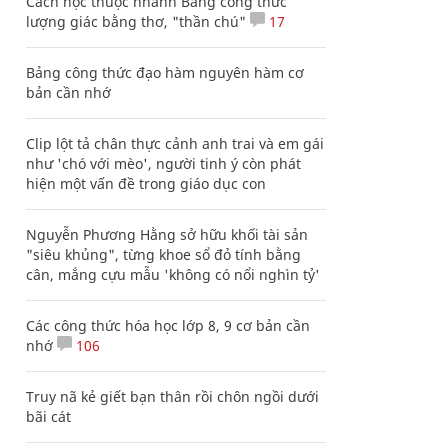
Cách học thuộc nhanh Bảng công thức
lượng giác bằng thơ, "thần chú"
17
Bảng công thức đạo hàm nguyên hàm cơ
bản cần nhớ
Clip lột tả chân thực cảnh anh trai và em gái
như 'chó với mèo', người tinh ý còn phát
hiện một vấn đề trong giáo dục con
Nguyễn Phương Hằng sở hữu khối tài sản
"siêu khủng", từng khoe sổ đỏ tính bằng
cân, mắng cựu mẫu 'không có nổi nghìn tỷ'
Các công thức hóa học lớp 8, 9 cơ bản cần
nhớ
106
Truy nã kẻ giết bạn thân rồi chôn ngồi dưới
bãi cát