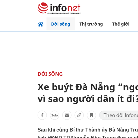
Đời sống
Thị trường
Thế giới
ĐỜI SỐNG
Xe buýt Đà Nẵng “ng
vì sao người dân ít đi
Sau khi cùng Bí thư Thành ủy Đà Nẵng Trư
tịch HĐND TP Nguyễn Nho Trung đưa ra nhữ