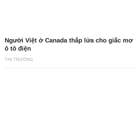
Người Việt ở Canada thắp lửa cho giấc mơ
ô tô điện
THỊ TRƯỜNG