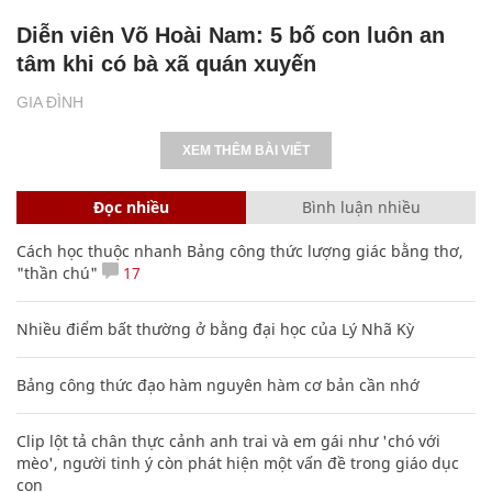
Diễn viên Võ Hoài Nam: 5 bố con luôn an
tâm khi có bà xã quán xuyến
GIA ĐÌNH
XEM THÊM BÀI VIẾT
Đọc nhiều
Bình luận nhiều
Cách học thuộc nhanh Bảng công thức lượng giác bằng thơ,
"thần chú"
17
Nhiều điểm bất thường ở bằng đại học của Lý Nhã Kỳ
Bảng công thức đạo hàm nguyên hàm cơ bản cần nhớ
Clip lột tả chân thực cảnh anh trai và em gái như 'chó với
mèo', người tinh ý còn phát hiện một vấn đề trong giáo dục
con