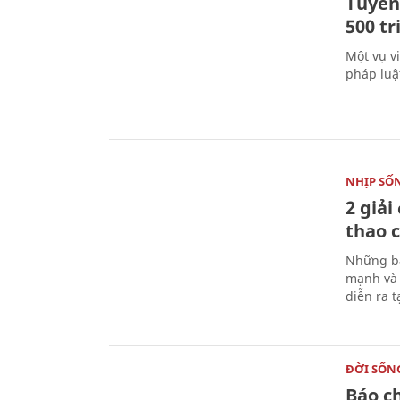
Tuyên 
500 t
Một vụ v
pháp luậ
NHỊP SỐ
2 giải
thao c
Những bà
mạnh và 
diễn ra 
ĐỜI SỐN
Báo c