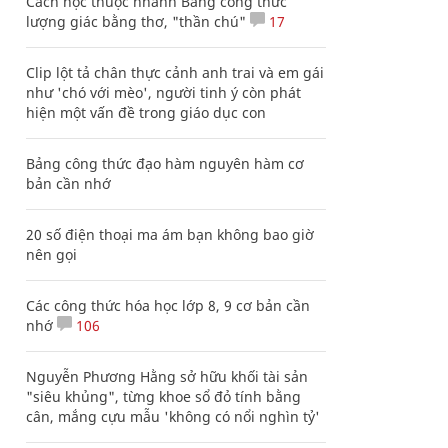
Cách học thuộc nhanh Bảng công thức
lượng giác bằng thơ, "thần chú"
17
Clip lột tả chân thực cảnh anh trai và em gái
như 'chó với mèo', người tinh ý còn phát
hiện một vấn đề trong giáo dục con
Bảng công thức đạo hàm nguyên hàm cơ
bản cần nhớ
20 số điện thoại ma ám bạn không bao giờ
nên gọi
Các công thức hóa học lớp 8, 9 cơ bản cần
nhớ
106
Nguyễn Phương Hằng sở hữu khối tài sản
"siêu khủng", từng khoe sổ đỏ tính bằng
cân, mắng cựu mẫu 'không có nổi nghìn tỷ'