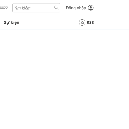
18822
Đăng nhập
Sự kiện
RSS