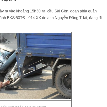
n xảy ra vào khoảng 15h30’ tại cầu Sài Gòn, đoạn phía quận
 bánh BKS:50TĐ - 014.XX do anh Nguyễn Đăng T. lái, đang đi