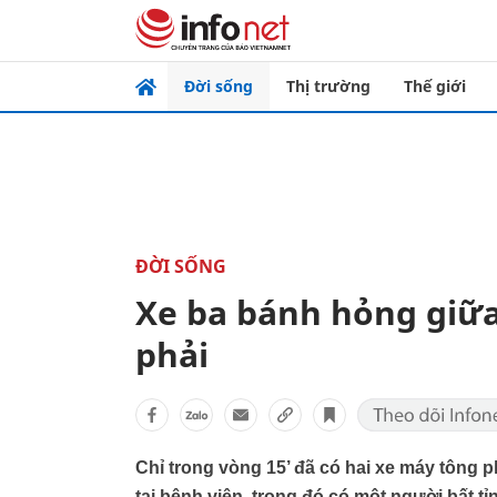
Đời sống
Thị trường
Thế giới
ĐỜI SỐNG
Xe ba bánh hỏng giữa
phải
Chỉ trong vòng 15’ đã có hai xe máy tông p
tại bệnh viện, trong đó có một người bất tỉn