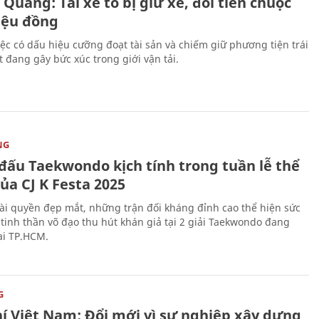
Quang: Tài xế tố bị giữ xe, đòi tiền chuộc
riệu đồng
iệc có dấu hiệu cưỡng đoạt tài sản và chiếm giữ phương tiện trái
t đang gây bức xúc trong giới vận tải.
NG
 đấu Taekwondo kịch tính trong tuần lễ thể
ủa CJ K Festa 2025
i quyền đẹp mắt, những trận đối kháng đỉnh cao thể hiện sức
tinh thần võ đạo thu hút khán giả tại 2 giải Taekwondo đang
tại TP.HCM.
G
hí Việt Nam: Đổi mới vì sự nghiệp xây dựng