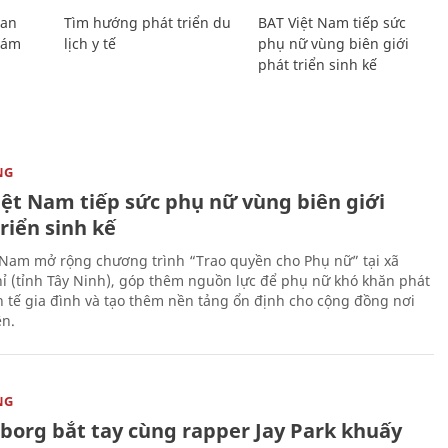
Lan
Tìm hướng phát triển du
BAT Việt Nam tiếp sức
Giám
lịch y tế
phụ nữ vùng biên giới
phát triển sinh kế
NG
iệt Nam tiếp sức phụ nữ vùng biên giới
riển sinh kế
 Nam mở rộng chương trình “Trao quyền cho Phụ nữ” tại xã
ỉ (tỉnh Tây Ninh), góp thêm nguồn lực để phụ nữ khó khăn phát
nh tế gia đình và tạo thêm nền tảng ổn định cho cộng đồng nơi
ên.
NG
uborg bắt tay cùng rapper Jay Park khuấy