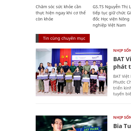
Chăm sóc sức khỏe cần
GS.TS Nguyễn Thị 
thực hiện ngay khi cơ thể
tiếp tục giữ chức 
còn khỏe
đốc Học viện Nông
nghiệp Việt Nam
Tin cùng chuyên mục
NHỊP SỐ
BAT V
phát t
BAT Việt
Phước Ch
triển ki
tuyến bi
NHỊP SỐ
Bia T