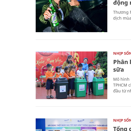
động 
Thương h
dịch mùa
NHỊP SỐ
Phân 
sữa
Mô hình 
TPHCM ch
đầu từ n
NHỊP SỐ
Tổng 