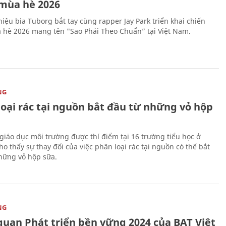
mùa hè 2026
iệu bia Tuborg bắt tay cùng rapper Jay Park triển khai chiến
 hè 2026 mang tên "Sao Phải Theo Chuẩn” tại Việt Nam.
NG
loại rác tại nguồn bắt đầu từ những vỏ hộp
giáo dục môi trường được thí điểm tại 16 trường tiểu học ở
o thấy sự thay đổi của việc phân loại rác tại nguồn có thể bắt
hững vỏ hộp sữa.
NG
quan Phát triển bền vững 2024 của BAT Việt