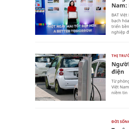
Nam: 
BAT Việt
bạch hóa
triển bề
nghiệp đ
THỊ TRƯ
Người
điện
Từ phòng
Việt Nam 
niềm tin
ĐỜI SỐN