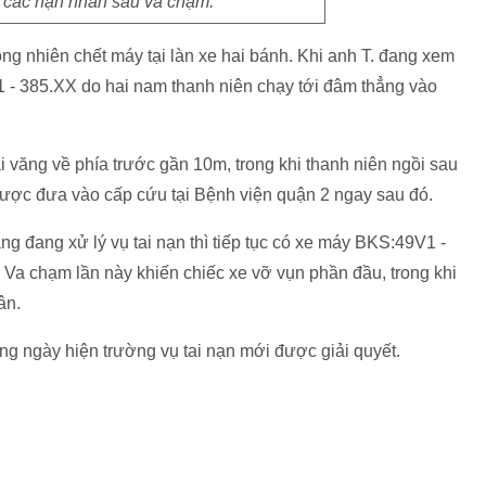
ố các nạn nhân sau va chạm.
bỗng nhiên chết máy tại làn xe hai bánh. Khi anh T. đang xem
1 - 385.XX do hai nam thanh niên chạy tới đâm thẳng vào
i văng về phía trước gần 10m, trong khi thanh niên ngồi sau
được đưa vào cấp cứu tại Bệnh viện quận 2 ngay sau đó.
g đang xử lý vụ tai nạn thì tiếp tục có xe máy BKS:49V1 -
 Va chạm lần này khiến chiếc xe vỡ vụn phần đầu, trong khi
ân.
cùng ngày hiện trường vụ tai nạn mới được giải quyết.