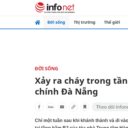
Đời sống
Thị trường
Thế giới
ĐỜI SỐNG
Xảy ra cháy trong t
chính Đà Nẵng
Chỉ một tuần sau khi khánh thành và đi và
tại tầng hầm B2 của tòa nhà Trung tâm Hà