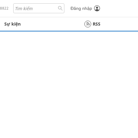
18822
Đăng nhập
Sự kiện
RSS