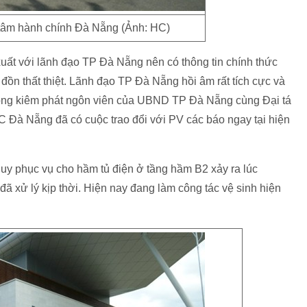
g tâm hành chính Đà Nẵng (Ảnh: HC)
uất với lãnh đạo TP Đà Nẵng nên có thông tin chính thức
đồn thất thiệt. Lãnh đạo TP Đà Nẵng hồi âm rất tích cực và
ng kiêm phát ngôn viên của UBND TP Đà Nẵng cùng Đại tá
à Nẵng đã có cuộc trao đổi với PV các báo ngay tại hiện
uy phục vụ cho hầm tủ điện ở tầng hầm B2 xảy ra lúc
ã xử lý kịp thời. Hiện nay đang làm công tác vệ sinh hiện