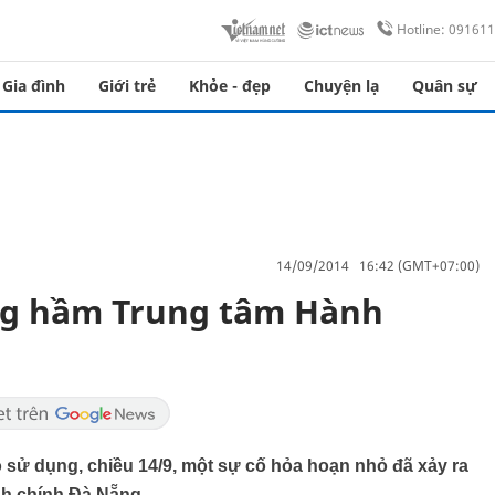
Hotline: 09161
Gia đình
Giới trẻ
Khỏe - đẹp
Chuyện lạ
Quân sự
14/09/2014 16:42 (GMT+07:00)
ầng hầm Trung tâm Hành
o sử dụng, chiều 14/9, một sự cố hỏa hoạn nhỏ đã xảy ra
nh chính Đà Nẵng