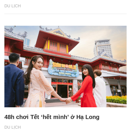
DU LỊCH
48h chơi Tết ‘hết mình’ ở Hạ Long
DU LỊCH