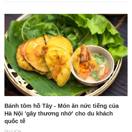
Bánh tôm hồ Tây - Món ăn nức tiếng của
Hà Nội 'gây thương nhớ' cho du khách
quốc tế
DU LỊCH