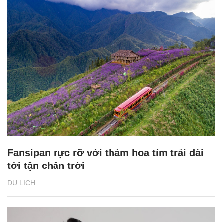
Fansipan rực rỡ với thảm hoa tím trải dài
tới tận chân trời
DU LỊCH