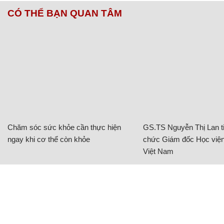
CÓ THỂ BẠN QUAN TÂM
Chăm sóc sức khỏe cần thực hiện
GS.TS Nguyễn Thị Lan ti
ngay khi cơ thể còn khỏe
chức Giám đốc Học viện
Việt Nam