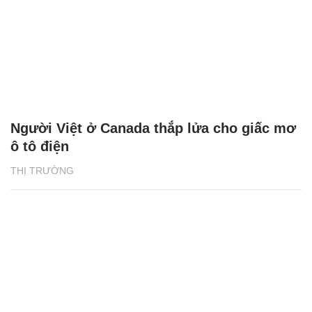
Người Việt ở Canada thắp lửa cho giấc mơ
ô tô điện
THỊ TRƯỜNG