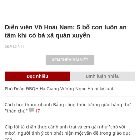
Diễn viên Võ Hoài Nam: 5 bố con luôn an
tâm khi có bà xã quán xuyến
GIA ĐÌNH
XEM THÊM BÀI VIẾT
Đọc nhiều
Bình luận nhiều
Phó Đoàn ĐBQH Hà Giang Vương Ngọc Hà bị kỷ luật
Cách học thuộc nhanh Bảng công thức lượng giác bằng thơ,
"thần chú"
17
Clip lột tả chân thực cảnh anh trai và em gái như 'chó với
mèo', người tinh ý còn phát hiện một vấn đề trong giáo dục
con