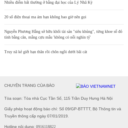
Nhiều điểm bất thường ở bằng đại học của Lý Nhã Kỳ
20 số điện thoại ma ám bạn không bao giờ nên gọi
Nguyễn Phương Hằng sở hữu khối tài sản "siêu khủng", từng khoe sổ đỏ
tính bằng cân, mắng cựu mẫu 'không có nổi nghìn tỷ'
Truy nã kẻ giết bạn thân rồi chôn ngồi dưới bãi cát
CHUYÊN TRANG CỦA BÁO
Tòa soạn: Tòa nhà Cục Tần Số, 115 Trần Duy Hưng Hà Nội
Giấy phép hoạt động báo chí: Số 09/GP-BTTTT, Bộ Thông tin và
Truyền thông cấp ngày 07/01/2019.
Hotline nội dung:
0916118822