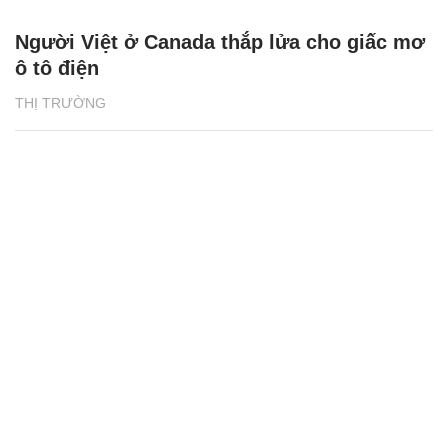
Người Việt ở Canada thắp lửa cho giấc mơ
ô tô điện
THỊ TRƯỜNG