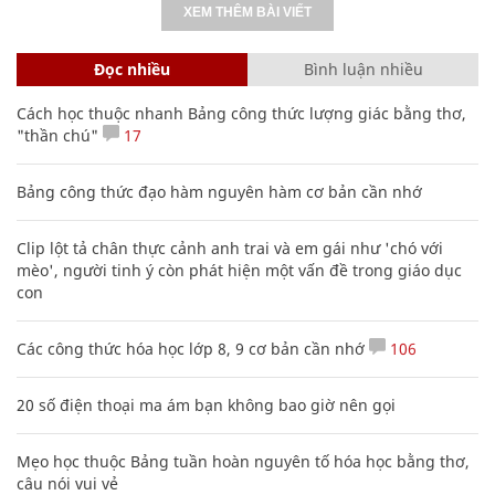
XEM THÊM BÀI VIẾT
Đọc nhiều
Bình luận nhiều
Cách học thuộc nhanh Bảng công thức lượng giác bằng thơ,
"thần chú"
17
Bảng công thức đạo hàm nguyên hàm cơ bản cần nhớ
Clip lột tả chân thực cảnh anh trai và em gái như 'chó với
mèo', người tinh ý còn phát hiện một vấn đề trong giáo dục
con
Các công thức hóa học lớp 8, 9 cơ bản cần nhớ
106
20 số điện thoại ma ám bạn không bao giờ nên gọi
Mẹo học thuộc Bảng tuần hoàn nguyên tố hóa học bằng thơ,
câu nói vui vẻ