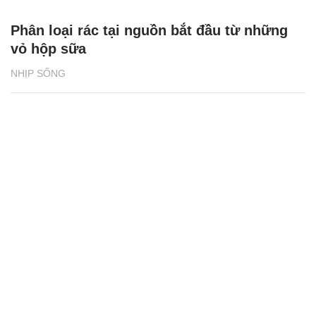
Phân loại rác tại nguồn bắt đầu từ những
vỏ hộp sữa
NHỊP SỐNG