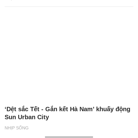
‘Dệt sắc Tết - Gắn kết Hà Nam’ khuấy động
Sun Urban City
NHỊP SỐNG