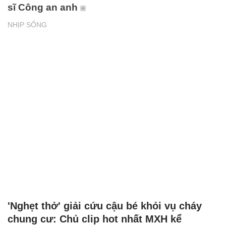
sĩ Công an anh
NHỊP SỐNG
'Nghẹt thở' giải cứu cậu bé khỏi vụ cháy
chung cư: Chủ clip hot nhất MXH kể