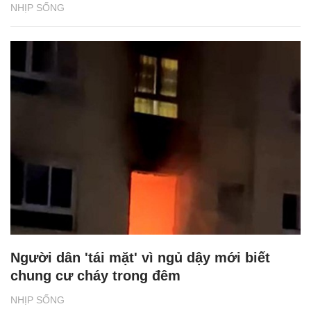
NHỊP SỐNG
Người dân 'tái mặt' vì ngủ dậy mới biết
chung cư cháy trong đêm
NHỊP SỐNG