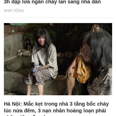
3h dập lửa ngăn cháy lan sang nhà dân
NHỊP SỐNG
Hà Nội: Mắc kẹt trong nhà 3 tầng bốc cháy
lúc nửa đêm, 3 nạn nhân hoảng loạn phải