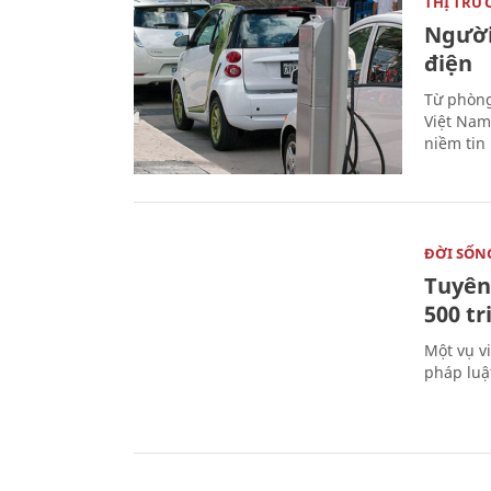
THỊ TRƯ
Người
điện
Từ phòng
Việt Nam 
niềm tin
ĐỜI SỐN
Tuyên 
500 t
Một vụ v
pháp luậ