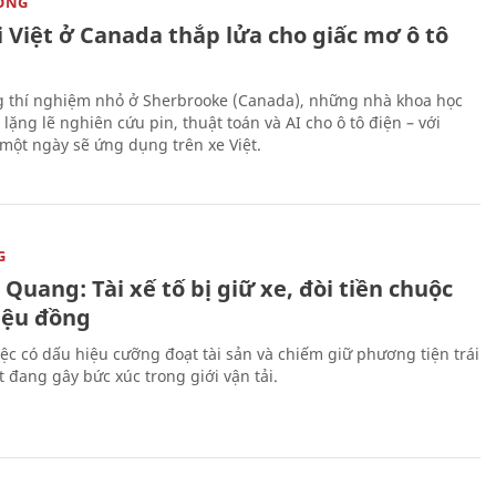
ỜNG
 Việt ở Canada thắp lửa cho giấc mơ ô tô
 thí nghiệm nhỏ ở Sherbrooke (Canada), những nhà khoa học
lặng lẽ nghiên cứu pin, thuật toán và AI cho ô tô điện – với
 một ngày sẽ ứng dụng trên xe Việt.
G
Quang: Tài xế tố bị giữ xe, đòi tiền chuộc
riệu đồng
iệc có dấu hiệu cưỡng đoạt tài sản và chiếm giữ phương tiện trái
t đang gây bức xúc trong giới vận tải.