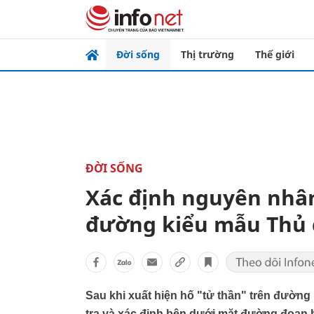
Đời sống
Thị trường
Thế giới
ĐỜI SỐNG
Xác định nguyên nhân
đường kiểu mẫu Thủ
Sau khi xuất hiện hố "tử thần" trên đường 
tra và xác định bên dưới mặt đường đoạn bi