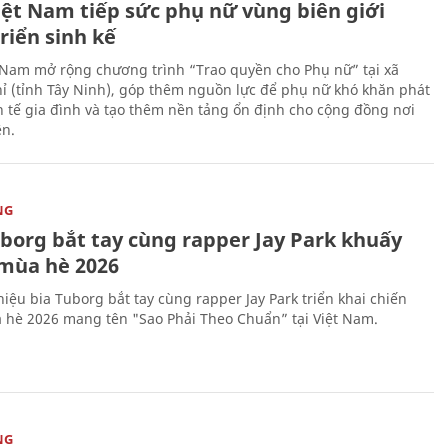
iệt Nam tiếp sức phụ nữ vùng biên giới
riển sinh kế
 Nam mở rộng chương trình “Trao quyền cho Phụ nữ” tại xã
ỉ (tỉnh Tây Ninh), góp thêm nguồn lực để phụ nữ khó khăn phát
nh tế gia đình và tạo thêm nền tảng ổn định cho cộng đồng nơi
ên.
NG
uborg bắt tay cùng rapper Jay Park khuấy
mùa hè 2026
iệu bia Tuborg bắt tay cùng rapper Jay Park triển khai chiến
 hè 2026 mang tên "Sao Phải Theo Chuẩn” tại Việt Nam.
NG