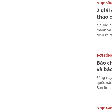
NHỊP SỐ
2 giải
thao c
Những bà
mạnh và 
diễn ra 
ĐỜI SỐN
Báo c
và bả
Sáng nay
quốc năm
Bản lĩnh
NHỊP SỐ