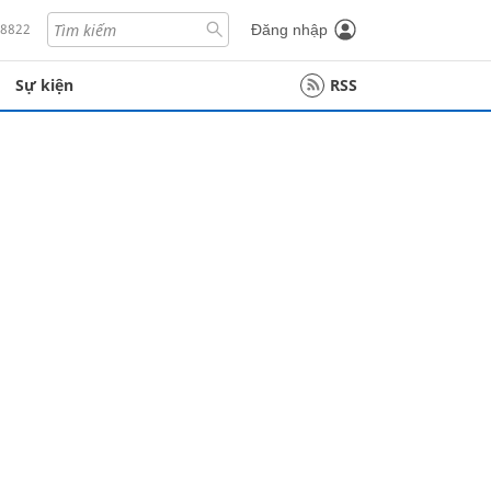
18822
Đăng nhập
Sự kiện
RSS