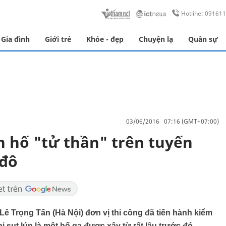
Hotline: 09161
Gia đình
Giới trẻ
Khỏe - đẹp
Chuyện lạ
Quân sự
03/06/2016 07:16 (GMT+07:00)
 hố "tử thần" trên tuyến
 đô
Lê Trọng Tấn (Hà Nội) đơn vị thi công đã tiến hành kiểm
 sụt lún là một hố ga được xây từ rất lâu trước đó.