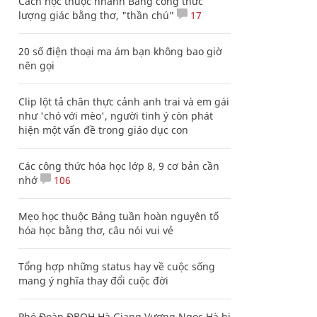
Cách học thuộc nhanh Bảng công thức
lượng giác bằng thơ, "thần chú"
17
20 số điện thoại ma ám bạn không bao giờ
nên gọi
Clip lột tả chân thực cảnh anh trai và em gái
như 'chó với mèo', người tinh ý còn phát
hiện một vấn đề trong giáo dục con
Các công thức hóa học lớp 8, 9 cơ bản cần
nhớ
106
Mẹo học thuộc Bảng tuần hoàn nguyên tố
hóa học bằng thơ, câu nói vui vẻ
Tổng hợp những status hay về cuộc sống
mang ý nghĩa thay đổi cuộc đời
Phó Đoàn ĐBQH Hà Giang Vương Ngọc Hà bị