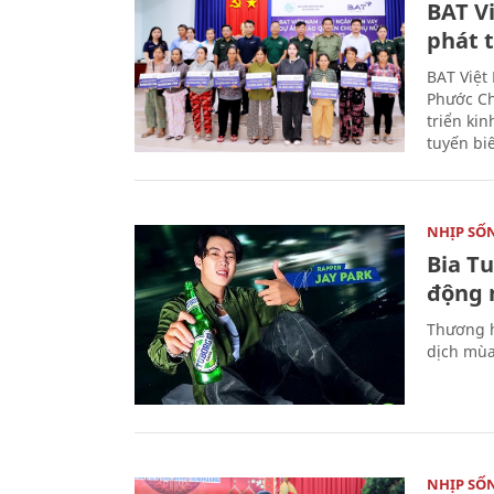
BAT V
phát t
BAT Việt
Phước Ch
triển ki
tuyến bi
NHỊP SỐ
Bia T
động 
Thương h
dịch mùa
NHỊP SỐ