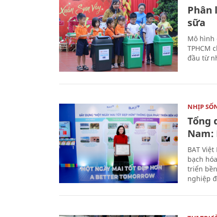
Phân 
sữa
Mô hình 
TPHCM ch
đầu từ n
NHỊP SỐ
Tổng 
Nam: 
BAT Việt
bạch hóa
triển bề
nghiệp đ