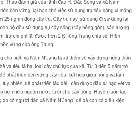
leo. Theo đánh giá của lãnh đạo H. Đắc Song và xã Nam
iển bền vững, lại hạn chế việc sử dụng trụ tiêu bằng xi măng
ới 25 nghìn đồng cây trụ. Cây trụ này, sử dụng đi sử dụng lại
toàn bộ đều sử dụng trụ cây sống (cây bông gòn), sản lượng
m, trừ chi phí lãi được hơn 2 tỷ"-ông Trung chia sẻ. Hiện
êu bền vững của ông Trung.
 cho biết, xã Nâm N'Jang là xã điểm về xây dựng nông thôn
 và tiêu là hai loại cây chủ lực của xã. Từ 3 đến 5 năm trở
g để phát triển bền vững cây tiêu, kết hợp giữa nông và lâm
tuy nhiên, để phát triển lâu dài, cần được đầu tư nạo vét và
 bảo hơn nữa nguồn nước tưới cho cây trồng. Huyện luôn tạo
g đó có người dân xã Nâm N'Jang" để bà con có điều kiện