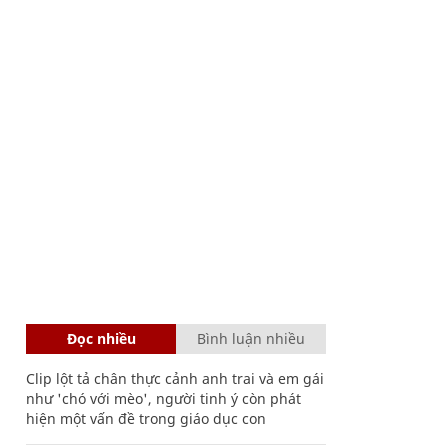
Đọc nhiều
Bình luận nhiều
Clip lột tả chân thực cảnh anh trai và em gái
như 'chó với mèo', người tinh ý còn phát
hiện một vấn đề trong giáo dục con