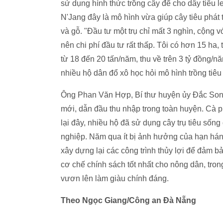
sử dụng hình thức trồng cây để cho dây tiêu 
N'Jang đây là mô hình vừa giúp cây tiêu phát tr
và gỗ. "Đầu tư một trụ chỉ mất 3 nghìn, cộng v
nên chi phí đầu tư rất thấp. Tôi có hơn 15 ha, 
từ 18 đến 20 tấn/năm, thu về trên 3 tỷ đồng/nă
nhiều hộ dân đổ xô học hỏi mô hình trồng ti
Ông Phan Văn Hợp, Bí thư huyện ủy Đắc Song
mới, dẫn đầu thu nhập trong toàn huyện. Cà phê
lại đây, nhiều hộ đã sử dụng cây trụ tiêu sốn
nghiệp. Năm qua ít bị ảnh hưởng của hạn hán, 
xây dựng lại các công trình thủy lợi để đảm
cơ chế chính sách tốt nhất cho nông dân, tron
vươn lên làm giàu chính đáng.
Theo Ngọc Giang/Công an Đà Nẵng