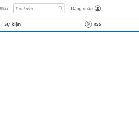
18822
Đăng nhập
Sự kiện
RSS