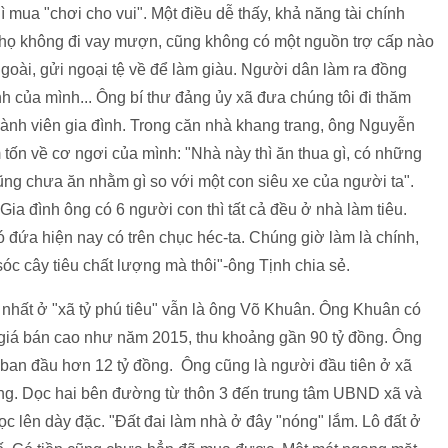
̀ mua "chơi cho vui". Một điều dễ thấy, khả năng tài chính
họ không đi vay mượn, cũng không có một nguồn trợ cấp nào
ài, gửi ngoại tệ về để làm giàu. Người dân làm ra đồng
minh của mình... Ông bí thư đảng ủy xã đưa chúng tôi đi thăm
 thành viên gia đình. Trong căn nhà khang trang, ông Nguyễn
tốn về cơ ngơi của mình: "Nhà này thì ăn thua gì, có những
ũng chưa ăn nhằm gì so với một con siêu xe của người ta".
ia đình ông có 6 người con thì tất cả đều ở nhà làm tiêu.
ứa hiện nay có trên chục héc-ta. Chúng giờ làm là chính,
óc cây tiêu chất lượng mà thôi"-ông Tịnh chia sẻ.
t ở "xã tỷ phú tiêu" vẫn là ông Võ Khuân. Ông Khuân có
 giá bán cao như năm 2015, thu khoảng gần 90 tỷ đồng. Ông
 ban đầu hơn 12 tỷ đồng. Ông cũng là người đầu tiên ở xã
ồng. Dọc hai bên đường từ thôn 3 đến trung tâm UBND xã và
c lên dày đặc. "Đất đai làm nhà ở đây "nóng" lắm. Lô đất ở