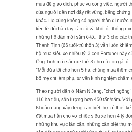
mua để giao dịch, phục vụ công việc, người thi
của người dân nơi đây rất vững, bằng chứng 
khác. Họ cũng không có người thân đi nước ngo
tiền từ đôi bàn tay cần cù và khối óc thông 
những hộ dân mới sắm ô-tô... thứ 3 cho các
Thanh Tịnh (66 tuổi-trú thôn 3) vẫn luôn khiêm 
hộ mua siêu xe nhiều tỷ. 3 con Fortuner này c
Ông Tịnh mới sắm xe thứ 3 cho cô con gái út. G
"Mỗi đứa tôi cho hơn 5 ha, chúng mua thêm có đ
bố mẹ chỉ làm phụ, tư vấn kinh nghiệm chăm s
Theo người dân ở Nâm N'Jang, "chơi ngông" nhấ
116 ha tiêu, sản lượng hơn 450 tấn/năm. Với
Khuân đang xây dựng căn biệt thự có thiết kế
đặt mua hẳn cho vợ chiếc siêu xe hơn 4 tỷ đ
những khu vực lân cận, những căn biệt thự mọ