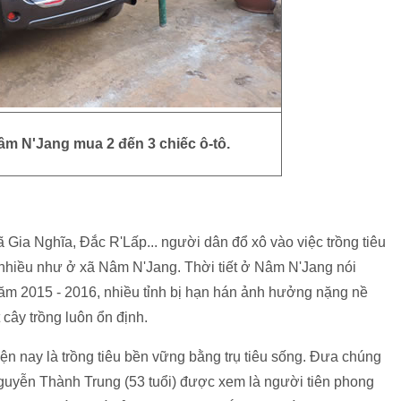
 Nâm N'Jang mua 2 đến 3 chiếc ô-tô.
̃ Gia Nghĩa, Đắc R'Lấp... người dân đổ xô vào việc trồng tiêu
 nhiều như ở xã Nâm N'Jang. Thời tiết ở Nâm N'Jang nói
năm 2015 - 2016, nhiều tỉnh bị hạn hán ảnh hưởng nặng nề
cây trồng luôn ổn định.
n nay là trồng tiêu bền vững bằng trụ tiêu sống. Đưa chúng
guyễn Thành Trung (53 tuổi) được xem là người tiên phong