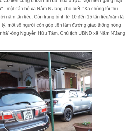
hố. Có tiền cũng chưa hẳn đã mua được. Một mét ngang mặt
̣u" - một cán bộ xã Nâm N'Jang cho biết. "Xã chúng tôi thu
ưới năm tấn tiêu. Còn trung bình từ 10 đến 15 tấn tiêu/năm là
̀n tỷ, một số người còn góp tiền làm đường giao thông nông
 xã nhà"-ông Nguyễn Hữu Tâm, Chủ tịch UBND xã Nâm N'Jang