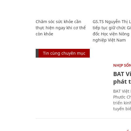
Chăm sóc sức khỏe cần
GS.TS Nguyễn Thị 
thực hiện ngay khi cơ thể
tiếp tục giữ chức 
còn khỏe
đốc Học viện Nông
nghiệp Việt Nam
Tin cùng chuyên mục
NHỊP SỐ
BAT V
phát t
BAT Việt
Phước Ch
triển ki
tuyến bi