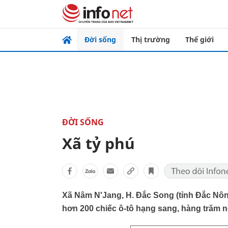
Đời sống
Thị trường
Thế giới
ĐỜI SỐNG
Xã tỷ phú
Xã Nâm N'Jang, H. Đắc Song (tỉnh Đắc Nông) nô
hơn 200 chiếc ô-tô hạng sang, hàng trăm ngôi 