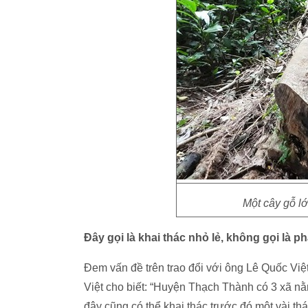
Một cây gỗ lớ
Đây gọi là khai thác nhỏ lẻ, không gọi là p
Đem vấn đề trên trao đổi với ông Lê Quốc Vi
Việt cho biết: “Huyện Thạch Thành có 3 xã n
đây cũng có thể khai thác trước đó một vài th