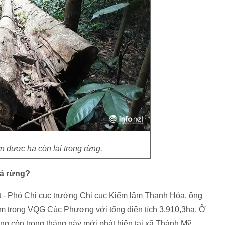
n được hạ còn lại trong rừng.
há rừng?
ệt - Phó Chi cục trưởng Chi cục Kiểm lâm Thanh Hóa, ông
ằm trong VQG Cúc Phương với tổng diện tích 3.910,3ha. Ở
áng còn trong tháng này mới phát hiện tại xã Thành Mỹ.