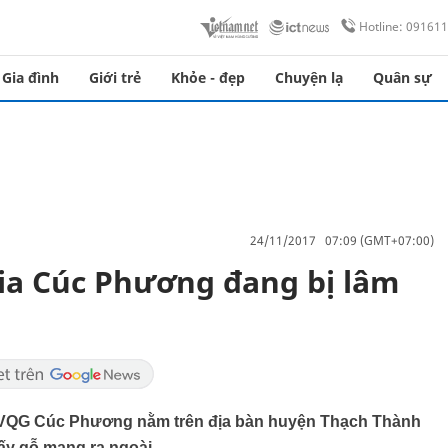
Hotline: 09161
Gia đình
Giới trẻ
Khỏe - đẹp
Chuyện lạ
Quân sự
24/11/2017 07:09 (GMT+07:00)
ia Cúc Phương đang bị lâm
a VQG Cúc Phương nằm trên địa bàn huyện Thạch Thành
lấy gỗ mang ra ngoài.