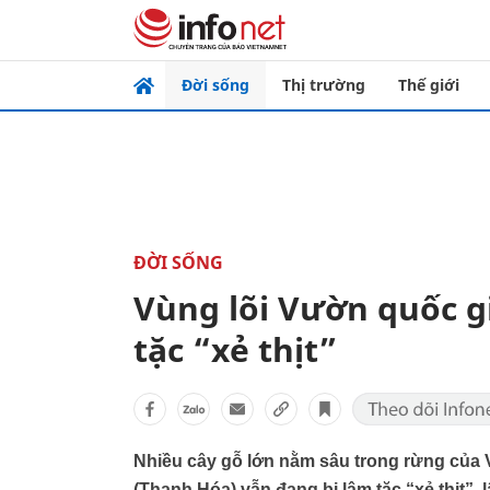
Đời sống
Thị trường
Thế giới
ĐỜI SỐNG
Vùng lõi Vườn quốc g
tặc “xẻ thịt”
Nhiều cây gỗ lớn nằm sâu trong rừng củ
(Thanh Hóa) vẫn đang bị lâm tặc “xẻ thịt”, 