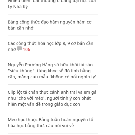
Nhiều điểm bất thường ở bằng đại học của
Lý Nhã Kỳ
Bảng công thức đạo hàm nguyên hàm cơ
bản cần nhớ
Các công thức hóa học lớp 8, 9 cơ bản cần
nhớ
106
Nguyễn Phương Hằng sở hữu khối tài sản
"siêu khủng", từng khoe sổ đỏ tính bằng
cân, mắng cựu mẫu 'không có nổi nghìn tỷ'
Clip lột tả chân thực cảnh anh trai và em gái
như 'chó với mèo', người tinh ý còn phát
hiện một vấn đề trong giáo dục con
Mẹo học thuộc Bảng tuần hoàn nguyên tố
hóa học bằng thơ, câu nói vui vẻ