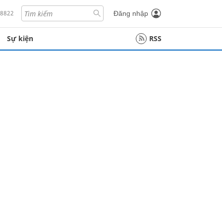
18822
Đăng nhập
Sự kiện
RSS