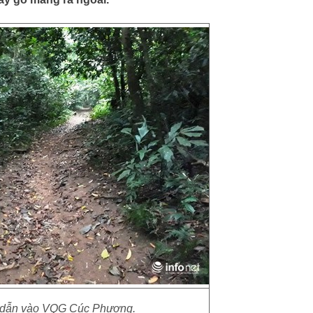
dẫn vào VQG Cúc Phương.