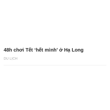
48h chơi Tết ‘hết mình’ ở Hạ Long
DU LỊCH