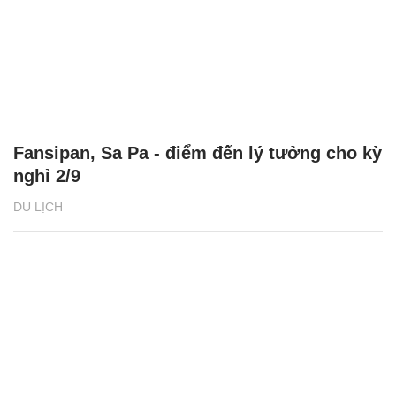
Fansipan, Sa Pa - điểm đến lý tưởng cho kỳ
nghỉ 2/9
DU LỊCH