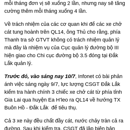
mỗi tháng đơn vị sẽ xuống 2 lần, nhưng nay sẽ tăng
cường thêm mỗi tháng xuống 4 lần.
Về trách nhiệm của các cơ quan khi để các xe chở
cát tung hoành trên QL14, ông Thủ cho rằng, phía
Thanh tra sở GTVT không có trách nhiệm quản lý
mà đây là nhiệm vụ của Cục quản lý đường bộ III
hiện giao cho Chi cục đường bộ 3.5 đóng tại Đắk
Lắk quản lý.
Trước đó, vào sáng nay 10/7
, Infonet có bài phản
ánh việc sáng ngày 9/7, lực lượng CSGT Đắk Lắk
kiểm tra hành chính 3 chiếc xe chở cát từ phía tỉnh
Gia Lai qua huyện Ea H’leo ra QL14 về hướng TX
Buôn Hồ - Đắk Lắk để tiêu thụ.
Cả 3 xe này đều chất đầy cát, nước chảy tràn cả ra
đường. Sau khi kiểm tra, CSGT đã lập biên bản