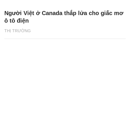
Người Việt ở Canada thắp lửa cho giấc mơ
ô tô điện
THỊ TRƯỜNG