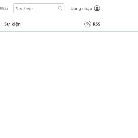
18822
Đăng nhập
Sự kiện
RSS