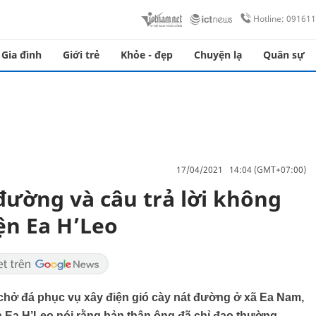
Hotline: 09161
Gia đình
Giới trẻ
Khỏe - đẹp
Chuyện lạ
Quân sự
17/04/2021 14:04 (GMT+07:00)
đường và câu trả lời không
ện Ea H’Leo
xe chở đá phục vụ xây điện gió cày nát đường ở xã Ea Nam,
Ea H’Leo nói rằng bản thân ông đã chỉ đạo thường