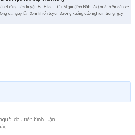
yến đường liên huyện Ea H’leo – Cư M’gar (tỉnh Đắk Lắk) xuất hiện dàn xe
 động cả ngày lẫn đêm khiến tuyến đường xuống cấp nghiêm trọng, gây