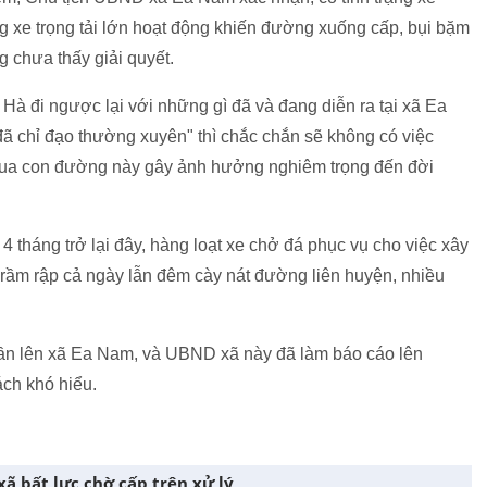
ng xe trọng tải lớn hoạt động khiến đường xuống cấp, bụi bặm
g chưa thấy giải quyết.
 Hà đi ngược lại với những gì đã và đang diễn ra tại xã Ea
ã chỉ đạo thường xuyên" thì chắc chắn sẽ không có việc
qua con đường này gây ảnh hưởng nghiêm trọng đến đời
 4 tháng trở lại đây, hàng loạt xe chở đá phục vụ cho việc xây
ầm rập cả ngày lẫn đêm cày nát đường liên huyện, nhiều
ần lên xã Ea Nam, và UBND xã này đã làm báo cáo lên
ách khó hiểu.
xã bất lực chờ cấp trên xử lý