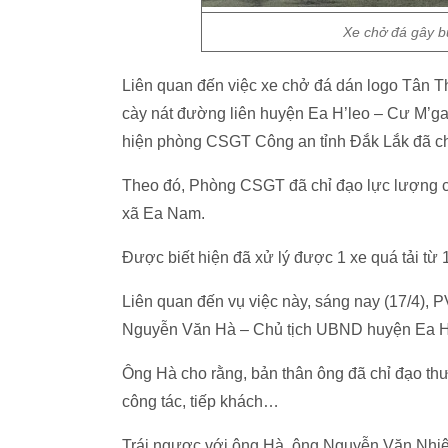
Xe chở đá gây b
Liên quan đến việc xe chở đá dán logo Tân T
cày nát đường liên huyện Ea H’leo – Cư M’ga
hiện phòng CSGT Công an tỉnh Đắk Lắk đã chỉ
Theo đó, Phòng CSGT đã chỉ đạo lực lượng ch
xã Ea Nam.
Được biết hiện đã xử lý được 1 xe quá tải từ
Liên quan đến vụ việc này, sáng nay (17/4), P
Nguyễn Văn Hà – Chủ tịch UBND huyện Ea H
Ông Hà cho rằng, bản thân ông đã chỉ đạo th
công tác, tiếp khách…
Trái ngược với ông Hà, ông Nguyễn Văn Nhiệ