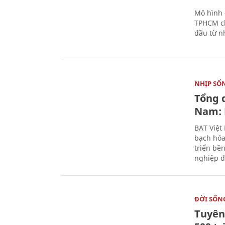
Mô hình 
TPHCM ch
đầu từ n
NHỊP SỐ
Tổng 
Nam: 
BAT Việt
bạch hóa
triển bề
nghiệp đ
ĐỜI SỐN
Tuyên 