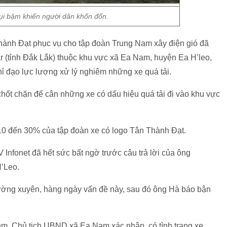
ụi bặm khiến người dân khốn đốn.
hành Đạt phục vụ cho tập đoàn Trung Nam xây điện gió đã
r (tỉnh Đắk Lắk) thuộc khu vực xã Ea Nam, huyện Ea H’leo,
 đạo lực lượng xử lý nghiêm những xe quá tải.
ốt chặn để cân những xe có dấu hiệu quá tải đi vào khu vực
 10 đến 30% của tập đoàn xe có logo Tân Thành Đạt.
V Infonet đã hết sức bất ngờ trước câu trả lời của ông
’Leo.
ường xuyên, hàng ngày vấn đề này, sau đó ông Hà báo bận
m, Chủ tịch UBND xã Ea Nam xác nhận, có tình trạng xe