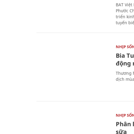
BAT Việt
Phước Ch
triển ki
tuyến bi
NHỊP SỐ
Bia T
động 
Thương h
dịch mùa
NHỊP SỐ
Phân 
sữa