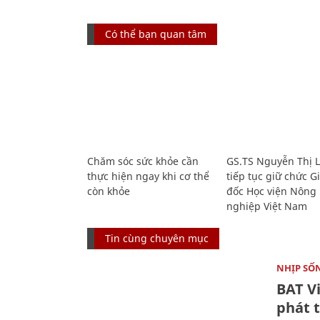
Có thể bạn quan tâm
Chăm sóc sức khỏe cần
GS.TS Nguyễn Thị 
thực hiện ngay khi cơ thể
tiếp tục giữ chức 
còn khỏe
đốc Học viện Nông
nghiệp Việt Nam
Tin cùng chuyên mục
NHỊP SỐ
BAT V
phát t