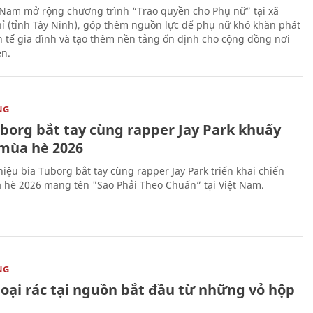
 Nam mở rộng chương trình “Trao quyền cho Phụ nữ” tại xã
ỉ (tỉnh Tây Ninh), góp thêm nguồn lực để phụ nữ khó khăn phát
nh tế gia đình và tạo thêm nền tảng ổn định cho cộng đồng nơi
ên.
NG
uborg bắt tay cùng rapper Jay Park khuấy
mùa hè 2026
iệu bia Tuborg bắt tay cùng rapper Jay Park triển khai chiến
 hè 2026 mang tên "Sao Phải Theo Chuẩn” tại Việt Nam.
NG
loại rác tại nguồn bắt đầu từ những vỏ hộp