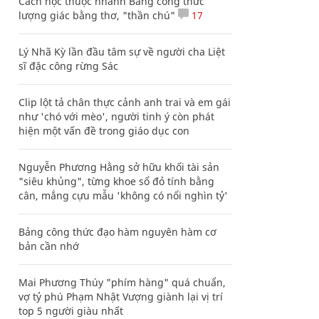
Cách học thuộc nhanh Bảng công thức
lượng giác bằng thơ, "thần chú"
17
Lý Nhã Kỳ lần đầu tâm sự về người cha Liệt
sĩ đặc công rừng Sác
Clip lột tả chân thực cảnh anh trai và em gái
như 'chó với mèo', người tinh ý còn phát
hiện một vấn đề trong giáo dục con
Nguyễn Phương Hằng sở hữu khối tài sản
"siêu khủng", từng khoe sổ đỏ tính bằng
cân, mắng cựu mẫu 'không có nổi nghìn tỷ'
Bảng công thức đạo hàm nguyên hàm cơ
bản cần nhớ
Mai Phương Thúy "phím hàng" quá chuẩn,
vợ tỷ phú Phạm Nhật Vượng giành lại vị trí
top 5 người giàu nhất