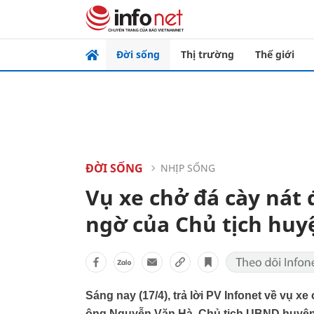
Đời sống
Thị trường
Thế giới
ĐỜI SỐNG
NHỊP SỐNG
Vụ xe chở đá cày nát 
ngờ của Chủ tịch huy
Sáng nay (17/4), trả lời PV Infonet về vụ 
ông Nguyễn Văn Hà, Chủ tịch UBND huyện 