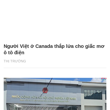
Người Việt ở Canada thắp lửa cho giấc mơ
ô tô điện
THỊ TRƯỜNG