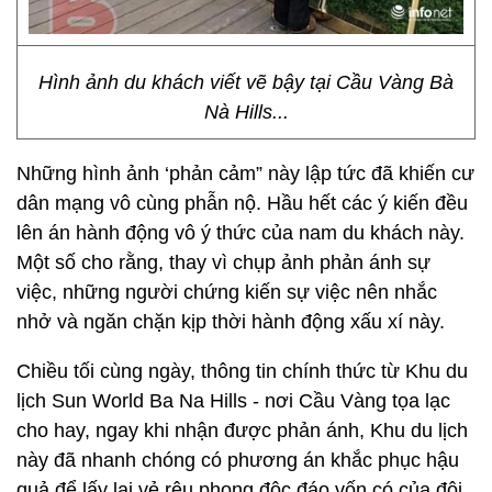
Hình ảnh du khách viết vẽ bậy tại Cầu Vàng Bà
Nà Hills...
Những hình ảnh ‘phản cảm” này lập tức đã khiến cư
dân mạng vô cùng phẫn nộ. Hầu hết các ý kiến đều
lên án hành động vô ý thức của nam du khách này.
Một số cho rằng, thay vì chụp ảnh phản ánh sự
việc, những người chứng kiến sự việc nên nhắc
nhở và ngăn chặn kịp thời hành động xấu xí này.
Chiều tối cùng ngày, thông tin chính thức từ Khu du
lịch Sun World Ba Na Hills - nơi Cầu Vàng tọa lạc
cho hay, ngay khi nhận được phản ánh, Khu du lịch
này đã nhanh chóng có phương án khắc phục hậu
quả để lấy lại vẻ rêu phong độc đáo vốn có của đôi