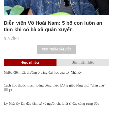
Diễn viên Võ Hoài Nam: 5 bố con luôn an
tâm khi có bà xã quán xuyến
GIA ĐÌNH
XEM THÊM BÀI VIẾT
Đọc nhiều
Bình luận nhiều
Nhiều điểm bất thường ở bằng đại học của Lý Nhã Kỳ
Cách học thuộc nhanh Bảng công thức lượng giác bằng thơ, "thần chú"
17
Lý Nhã Kỳ lần đầu tâm sự về người cha Liệt sĩ đặc công rừng Sác