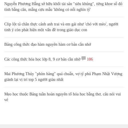
Nguyễn Phương Hằng sở hữu khối tài sản "siêu khủng", từng khoe sổ đỏ
tính bằng cân, mắng cựu mẫu 'không có nổi nghìn tỷ'
Clip lột tả chân thực cảnh anh trai và em gái như 'chó với mèo', người
tinh ý còn phát hiện một vấn đề trong giáo dục con
Bảng công thức đạo hàm nguyên hàm cơ bản cần nhớ
Các công thức hóa học lớp 8, 9 cơ bản cần nhớ
106
Mai Phương Thúy "phím hàng" quá chuẩn, vợ tỷ phú Phạm Nhật Vượng
giành lại vị trí top 5 người giàu nhất
Mẹo học thuộc Bảng tuần hoàn nguyên tố hóa học bằng thơ, câu nói vui
vẻ