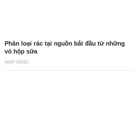
Phân loại rác tại nguồn bắt đầu từ những
vỏ hộp sữa
NHỊP SỐNG