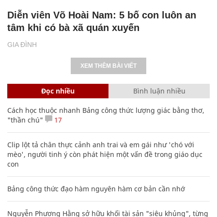
Diễn viên Võ Hoài Nam: 5 bố con luôn an
tâm khi có bà xã quán xuyến
GIA ĐÌNH
XEM THÊM BÀI VIẾT
Đọc nhiều
Bình luận nhiều
Cách học thuộc nhanh Bảng công thức lượng giác bằng thơ,
"thần chú"
17
Clip lột tả chân thực cảnh anh trai và em gái như 'chó với
mèo', người tinh ý còn phát hiện một vấn đề trong giáo dục
con
Bảng công thức đạo hàm nguyên hàm cơ bản cần nhớ
Nguyễn Phương Hằng sở hữu khối tài sản "siêu khủng", từng