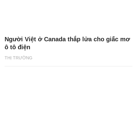
Người Việt ở Canada thắp lửa cho giấc mơ
ô tô điện
THỊ TRƯỜNG