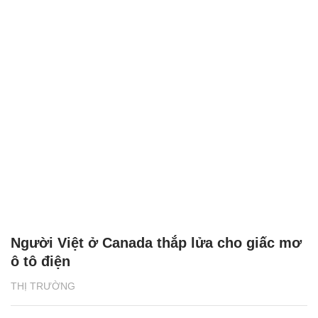
Người Việt ở Canada thắp lửa cho giấc mơ
ô tô điện
THỊ TRƯỜNG