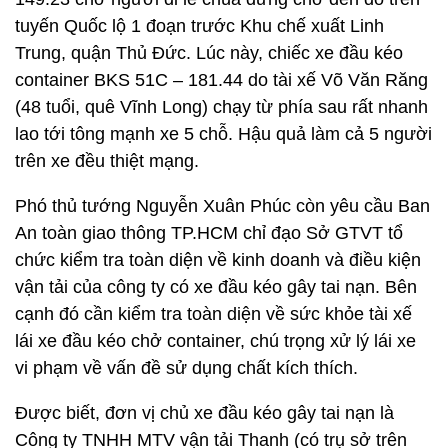
tuyến Quốc lộ 1 đoạn trước Khu chế xuất Linh
Trung, quận Thủ Đức. Lúc này, chiếc xe đầu kéo
container BKS 51C – 181.44 do tài xế Võ Văn Răng
(48 tuổi, quê Vĩnh Long) chạy từ phía sau rất nhanh
lao tới tông mạnh xe 5 chỗ. Hậu quả làm cả 5 người
trên xe đều thiệt mạng.
Phó thủ tướng Nguyễn Xuân Phúc còn yêu cầu Ban
An toàn giao thông TP.HCM chỉ đạo Sở GTVT tổ
chức kiểm tra toàn diện về kinh doanh và điều kiện
vận tải của công ty có xe đầu kéo gây tai nạn. Bên
cạnh đó cần kiểm tra toàn diện về sức khỏe tài xế
lái xe đầu kéo chở container, chú trọng xử lý lái xe
vi phạm về vấn đề sử dụng chất kích thích.
Được biết, đơn vị chủ xe đầu kéo gây tai nạn là
Công ty TNHH MTV vận tải Thanh (có trụ sở trên