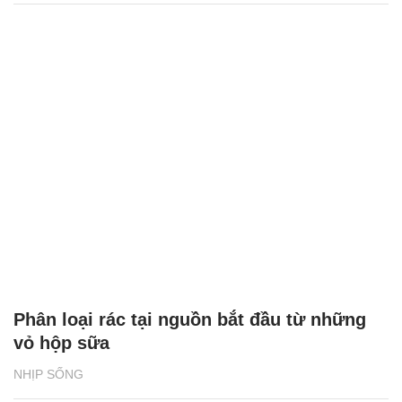
Phân loại rác tại nguồn bắt đầu từ những
vỏ hộp sữa
NHỊP SỐNG